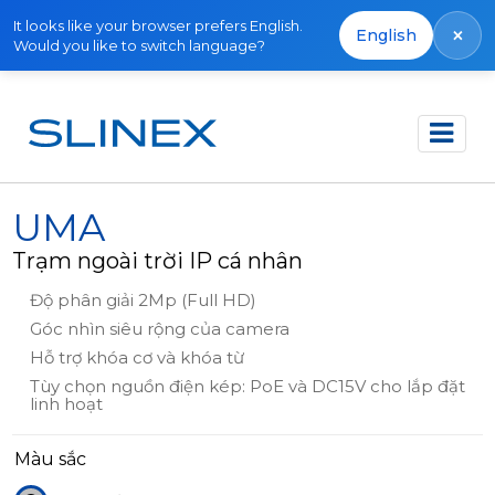
It looks like your browser prefers English.
×
English
Would you like to switch language?
Trang chủ
Sản phẩm
IP Direct
UMA
UMA
Trạm ngoài trời IP cá nhân
Độ phân giải 2Mp (Full HD)
Góc nhìn siêu rộng của camera
Hỗ trợ khóa cơ và khóa từ
Tùy chọn nguồn điện kép: PoE và DC15V cho lắp đặt
linh hoạt
Màu sắc