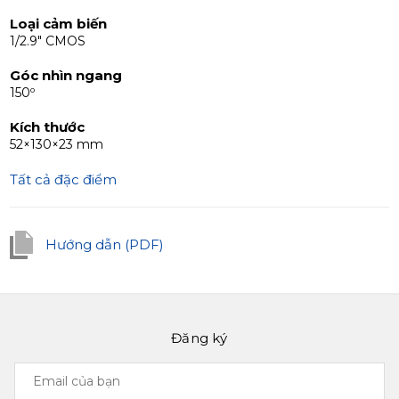
dây điện hoặc sử dụng nguồn DC 15V tiêu chuẩn, đảm
Loại cảm biến
bảo khả năng thích ứng với yêu cầu thiết lập của bạn.
1/2.9" CMOS
Góc nhìn ngang
150º
Kích thước
52×130×23 mm
Tất cả đặc điểm
Hướng dẫn (PDF)
Đăng ký
Email
của