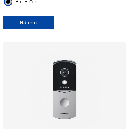
Bạc + đen
Nơi mua