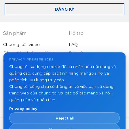
bạn
ĐĂNG KÝ
Sản phẩm
Hỗ trợ
Chuông cửa video
FAQ
Bảng điều khiển ngoài trời
Bài viết
Công ty
PRIVACY PREFERENCES
Thiết bị khác
Chúng tôi sử dụng cookie để cá nhân hóa nội dung và
Dự án
quảng cáo, cung cấp các tính năng mạng xã hội và
Về chúng tôi
phân tích lưu lượng truy cập.
Chúng tôi cũng chia sẻ thông tin về việc bạn sử dụng
Tin tức
trang web của chúng tôi với các đối tác mạng xã hội,
Liên hệ
quảng cáo và phân tích.
Nơi mua hàng
Privacy policy
Reject all