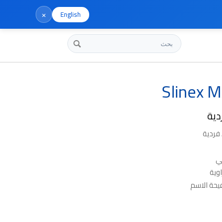
×
English
بحث
Slinex 
دية
وية
يحة الاسم