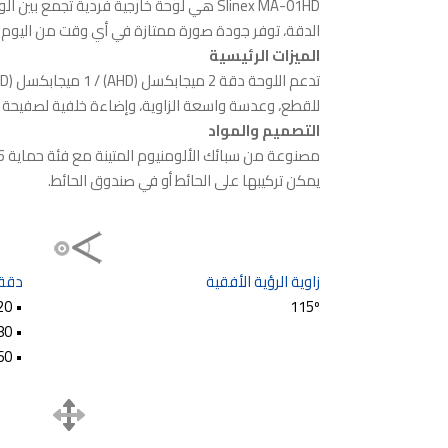
الدقة، توفر جودة صورة ممتازة في أي وقت من اليوم.
الميزات الرئيسية
للقطع، وعدسة واسعة الزاوية، وإضاءة خلفية لصفيحة ال
التصميم والمواد
يمكن تركيبها على الحائط أو في صندوق الحائط.
زاوية الرؤية الأفقية
دقة 
• 1920×1080 (AHD-H)
115º
• 1280×720 (AHD-M)
• 960 TVL (CVBS)