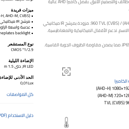
Slinex MA-01HD هي لوحة خارجية فردية تجمع بين الوظائف والتصميم الأنيق. بفضل كاميرا AHD عالية
ميزات فريدة
• Camera operation modes switcher (AHD-H, AHD-M, CVBS)
• مرشح IR ميكانيكي
تدعم اللوحة دقة 2 ميجابكسل (AHD) / 1 ميجابكسل (AHD) / 960 TVL (CVBS). مزودة بمرشح IR ميكانيكي
• عدسة واسعة الزاوي
اسم. تدعم الأقفال الميكانيكية والمغناطيسية.
• Nameplates backlight
مصنوعة من سبائك الألومنيوم المتينة مع فئة حماية IP65، مما يضمن مقاومة الظروف الجوية القاسية.
نوع المستشعر
1/2.9" CMOS
الإضاءة الليلية
IR LED, حتى 1.5 m
الحد الأدنى للإضاءة
الكاميرا
0,01Lux
كل المواصفات
دليل الاستخدام (PDF)