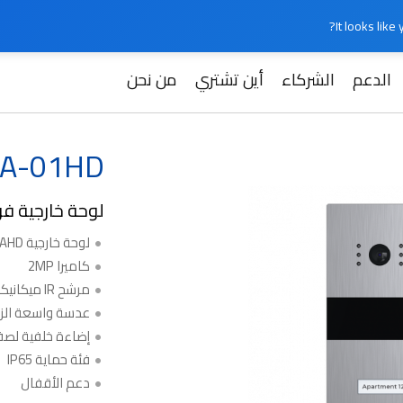
It looks lik
الدعم
الشركاء
أين تشتري
من نحن
Slinex MA-
MA-01HD
لوحة خارجية فر
لوحة خارجية AHD فردية
كاميرا 2MP
مرشح IR ميكانيكي
عدسة واسعة الزا
إضاءة خلفية لصف
فئة حماية IP65
دعم الأقفال