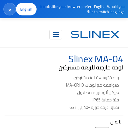
It looks like your browser prefers English. Would you
×
English
like to switch language?
الرئيسية
المنتجات
متوقف الإنتاج
Slinex MA-04
Slinex MA-04
لوحة خارجية لأربعة مشتركين
وحدة توسعة لـ 4 مشتركين
متوافقة مع لوحات MA-CRHD
هيكل ألومنيوم مصقول
فئة حماية IP65
نطاق درجة حرارة -40 إلى +65
الألوان