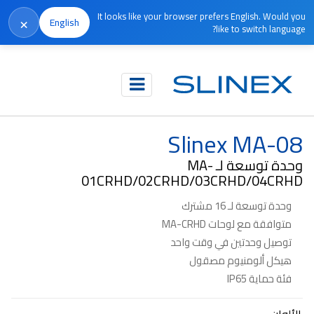
It looks like your browser prefers English. Would you
×
English
like to switch language?
الرئيسية
المنتجات
معدات أخرى
Slinex MA-08
Slinex MA-08
وحدة توسعة لـ MA-
01CRHD/02CRHD/03CRHD/04CRHD
وحدة توسعة لـ 16 مشترك
متوافقة مع لوحات MA-CRHD
توصيل وحدتين في وقت واحد
هيكل ألومنيوم مصقول
فئة حماية IP65