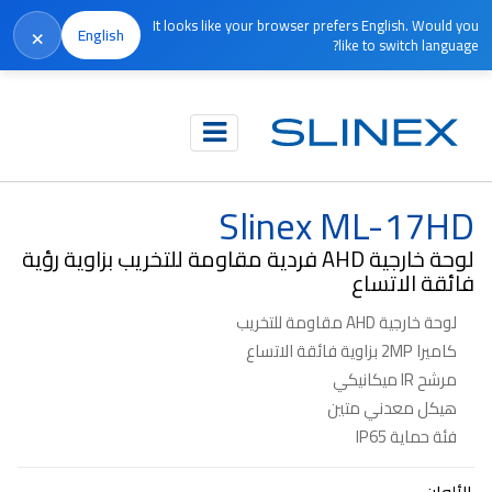
It looks like your browser prefers English. Would you
×
English
like to switch language?
الرئيسية
المنتجات
اللوحات الخارجية
Slinex ML-17HD
Slinex ML-17HD
لوحة خارجية AHD فردية مقاومة للتخريب بزاوية رؤية
فائقة الاتساع
لوحة خارجية AHD مقاومة للتخريب
كاميرا 2MP بزاوية فائقة الاتساع
مرشح IR ميكانيكي
هيكل معدني متين
فئة حماية IP65