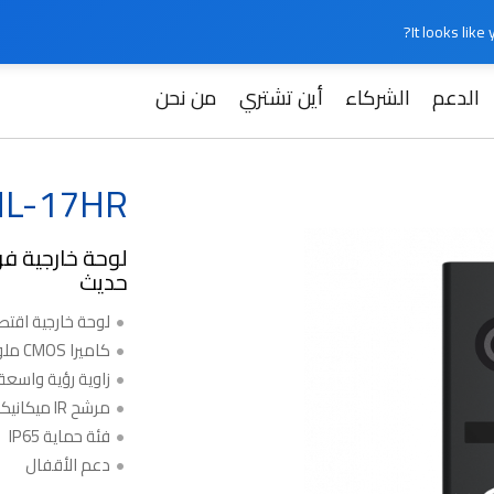
It looks lik
الدعم
الشركاء
أين تشتري
من نحن
Slinex ML-
ML-17HR
لوحة خارجية ف
حديث
لوحة خارجية اقتص
كاميرا CMOS ملونة
زاوية رؤية واسعة
مرشح IR ميكانيكي
فئة حماية IP65
دعم الأقفال