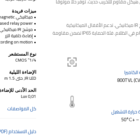
دية في هيكل مقاوم للتخريب حديث. توفر حلاً موثوقاً
ميزات فريدة
• ميكانيكي and magnetic دعم الأقفال
• Increased relay power (حتى 6 A)
مزودة بكاميرا ملونة CMOS بزاوية رؤية واسعة ومرشح IR ميكانيكي. تدعم الأقفال الميكانيكية
• مرشح IR ميكانيكي
والمغناطيسية. إضاءة خلفية لزر الاتصال تسهل الاستخدام في الظلام. فئة الحماية IP65 تضمن مقاومة
• إضاءة خلفية للزر
• Output of signal on the DVR for recording on motion
نوع المستشعر
1/4” CMOS
الكاميرا
الإضاءة الليلية
IR LED, حتى 1.5 m
800TVL (C
الحد الأدنى للإضاءة
0,01 Lux
كل المواصفات
 حرارة التشغيل
دليل الاستخدام (PDF)