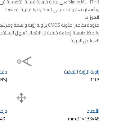
Slinex ML-17HR هي لوحة خارجية فردية اقتصا
وبأسعار معقولة للمباني السكنية والتجارية الصغيرة.
الميزات
العوامل الجوية.
زاوية الرؤية الأفقية
دقة 
VBS)
110º
الأبعاد
درجة
-40 – +50°С
48×133×21 mm