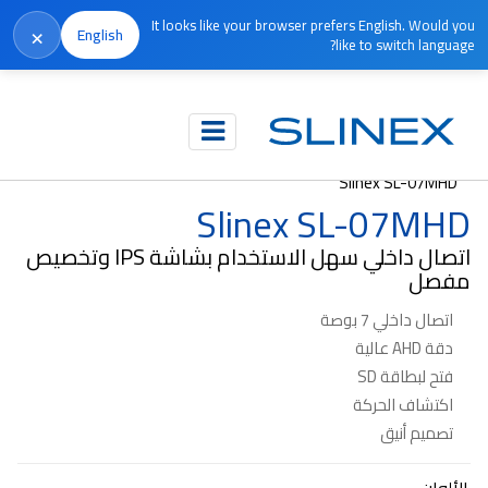
It looks like your browser prefers English. Would you
×
English
like to switch language?
الرئيسية
المنتجات
الاتصال الداخلي المرئي
Slinex SL-07MHD
Slinex SL-07MHD
اتصال داخلي سهل الاستخدام بشاشة IPS وتخصيص
مفصل
اتصال داخلي 7 بوصة
دقة AHD عالية
فتح لبطاقة SD
اكتشاف الحركة
تصميم أنيق