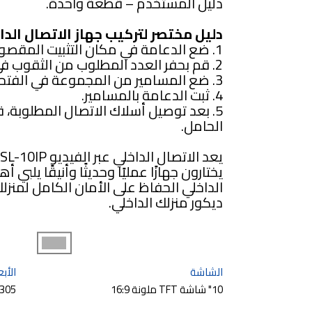
دليل المستخدم – قطعة واحدة.
دليل مختصر لتركيب جهاز الاتصال الدا
1. ضع الدعامة في مكان التثبيت المقصود؛
2. قم بحفر العدد المطلوب من الثقوب في الحائط (4)؛
3. ضع المسامير من المجموعة في الفتحات.
4. ثبت الدعامة بالمسامير.
5. بعد توصيل أسلاك الاتصال المطلوبة، ق
الحامل.
يختارون جهازًا عمليًا وحديثًا وأنيقًا يلبي 
الداخلي الحفاظ على الأمان الكامل لمنزل
ديكور منزلك الداخلي.
الشاشة
الأبع
10" شاشة TFT ملونة 16:9
305×190×23 mm