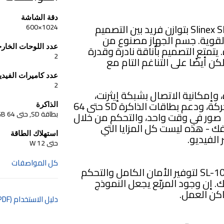
دقة الشاشة
يتمتع الاتصال الداخلي عبر الفيديو Slinex SL-10IP بتوازن فريد بين التصميم
1024×600
قوية. جسم الجهاز مصنوع من
عدد اللوحات الخارج
يتمتع التصميم بأناقة نادرة وقدرة
2
أيضًا على التناغم التام مع
عدد كاميرات الفيديو
2
 وإمكانية الاتصال بشبكة إيثرنت،
وشبكة Wi-Fi مدمجة، وبرنامج كشف الحركة، ودعم بطاقات الذاكرة SD حتى 64
الذاكرة
بطاقة SD, حتى 64 GB
 صور في وقت واحد، والتحكم من خلال
 - هذه ليست كل المزايا التي
استهلاك الطاقة
 الفيديو.
حتى 12 W
كل المواصفات
تم تصميم الاتصال الداخلي عبر الفيديو SL-10IP لتوفير الأمان الكامل والتحكم
 إن وجود المربّع يجعل النموذج
كن العمل.
دليل الاستخدام (PDF)