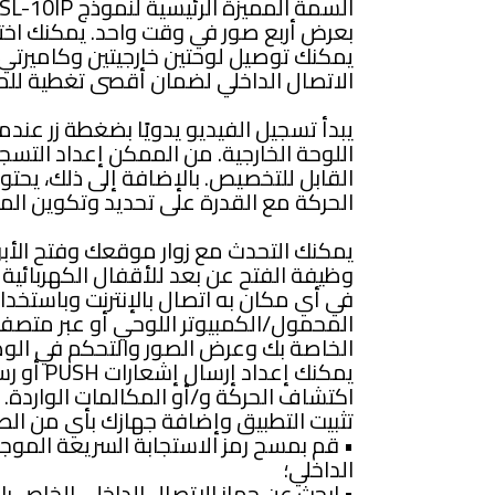
بعرض أربع صور في وقت واحد. يمكنك اختي
يمكنك توصيل لوحتين خارجيتين وكاميرتي 
الاتصال الداخلي لضمان أقصى تغطية للم
يبدأ تسجيل الفيديو يدويًا بضغطة زر عن
اللوحة الخارجية. من الممكن إعداد التسجي
القابل للتخصيص. بالإضافة إلى ذلك، يحت
الحركة مع القدرة على تحديد وتكوين الم
يمكنك التحدث مع زوار موقعك وفتح الأبو
وظيفة الفتح عن بعد للأقفال الكهربائية 
المحمول/الكمبيوتر اللوحي أو عبر متصفح 
الخاصة بك وعرض الصور والتحكم في الوظا
يمكنك إعدا
اكتشاف الحركة و/أو المكالمات الواردة. ل
تثبيت التطبيق وإضافة جهازك بأي من الط
• قم بمسح رمز الاستجابة السريعة الموجو
الداخلي؛
• ابحث عن جهاز الاتصال الداخلي الخاص ب