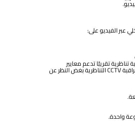
لي عبر الفيديو على:
ة خارجية تناظرية تقريبًا تدعم معايير
PAL/NTSC وكذلك مع جميع كاميرات المراقبة CCTV التناظرية بغض النظر عن
عة واحدة.