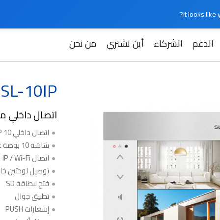
It looks lik
الدعم
الشركاء
أين تشتري
من نحن
Slinex SL-10IP (فضي + أبيض)
Slinex SL-10IP (
اتصال داخلي مع
اتصال داخلي IP 10 بوصة
شاشة 10 بوصة عالية الدقة
اتصال IP / Wi-Fi
توصيل لوحتين خار
فتح لبطاقة SD
تطبيق جوال
إشعارات PUSH