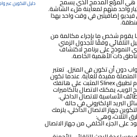
السمة المميزة الرئيسية لنموذج SL-10IP هي المربّع المدمج الذي يسمح
دليل التكوين عبر وا
ار واحد منهم لمعاينة ملء الشاشة.
فيديو إضافيتين في وقت واحد بهذا
نطقة.
دما يقوم شخص ما بإجراء مكالمة من
ل التلقائي وفقًا للجدول الزمني
وي النموذج على برنامج لاكتشاف
ناطق ذات الأهمية الخاصة.
اب دون أن تكون في المنزل. تعتبر
المتصلة مفيدة للغاية. عندما تكون
في أي مكان به اتصال بالإنترنت وباستخدام تطبيق Slinex المثبت على هاتفك
الويب، يمكنك الاتصال بالكاميرات
ئف الأساسية للاتصال الداخلي.
د إرسال إشعارات PUSH أو رسائل البريد الإلكتروني في حالة
تكوين جهاز الاتصال الداخلي، يلزمك
رق الثلاث، وهي:
د على الجزء الخلفي من جهاز الاتصال
ك بمساعدة البحث التلقائي للأجهزة