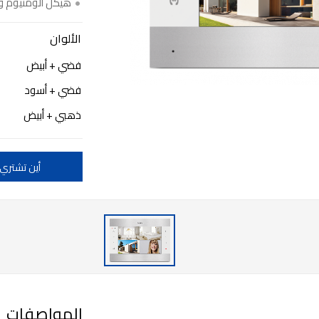
هيكل ألومنيوم و
الألوان
فضي + أبيض
فضي + أسود
ذهبي + أبيض
أين تشتري
المواصفات