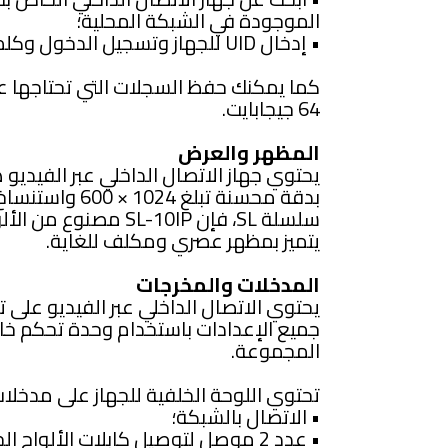
الموجودة في الشبكة المحلية؛
• إدخال UID للجهاز وتسجيل الدخول وكلمة المرور يدوياً
64 جيجابايت.
المظهر والعرض
بدقة محسنة تبلغ 
سلسلة SL، فإن L-10IP
يتميز بمظهر عصري ومكلف للغاية.
المدخلات والمخرجات
يحتوي الاتصال الداخلي عبر الفيديو على ت
المجموعة.
تحتوي اللوحة الخلفية للجهاز على مدخلات
• الاتصال بالشبكة؛
• عدد 2 موصل لتوصيل كابلات الألواح الخارجية.