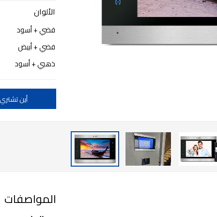
الألوان
فضي + أسود
فضي + أبيض
ذهبي + أسود
أين تشتري
المواصفات