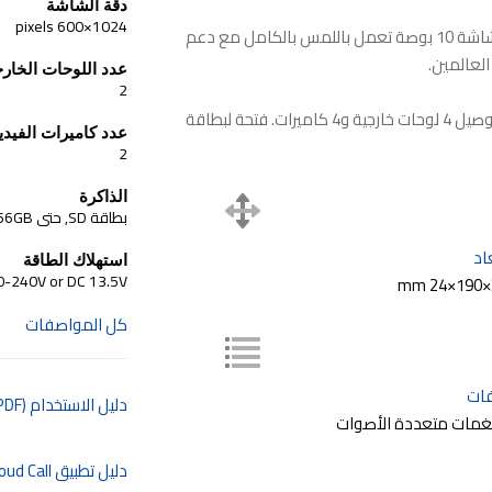
دقة الشاشة
1024×600 pixels
Slinex SL-10IPTHD هو جهاز اتصال داخلي IP متطور بشاشة 10 بوصة تعمل باللمس بالكامل مع دعم
عدد اللوحات الخارج
2
شاشة 10 بوصة تعمل باللمس. يدعم IP وAHD. يمكن توصيل 4 لوحات خارجية و4 كاميرات. فتحة لبطاقة
عدد كاميرات الفيديو
2
الذاكرة
بطاقة SD, حتى 256GB
اد
استهلاك الطاقة
0-240V or DC 13.5V
كل المواصفات
ات
دليل الاستخدام (PDF)
دليل تطبيق Slinex Cloud Call