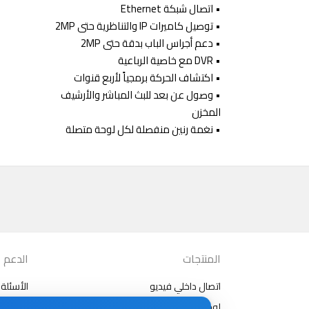
• اتصال شبكة Ethernet
• توصيل كاميرات IP والتناظرية حتى 2MP
• دعم أجراس الباب بدقة حتى 2MP
• DVR مع خاصية الرباعية
• اكتشاف الحركة برمجياً لأربع قنوات
• وصول عن بعد للبث المباشر والأرشيف
المخزن
• نغمة رنين منفصلة لكل لوحة متصلة
المنتجات
الدعم
اتصال داخلي فيديو
الأسئلة 
لوحات خارجية
مقالات