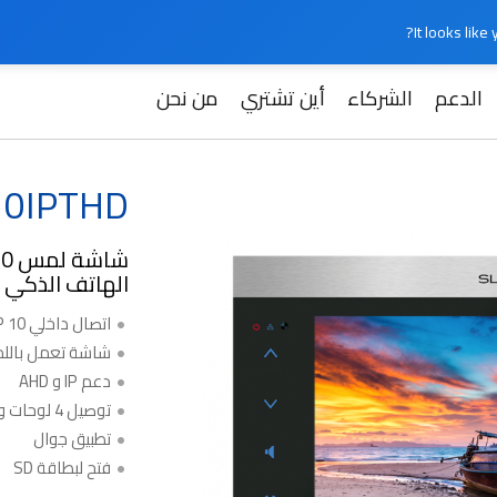
It looks lik
الدعم
الشركاء
أين تشتري
من نحن
Slinex SL-1
-10IPTHD
الهاتف الذكي 
اتصال داخلي IP 10 بوصة
شاشة تعمل بال
دعم IP و AHD
توصيل 4 لوحات و 4 كاميرات
تطبيق جوال
فتح لبطاقة SD