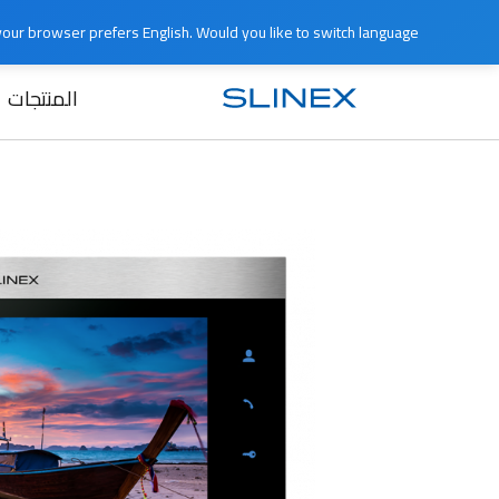
e your browser prefers English. Would you like to switch language?
المنتجات
الرئيسية
المنتجات
متوقف الإنتاج
0IPTHD