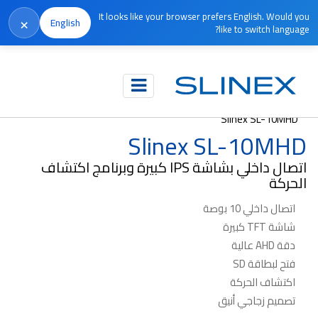
It looks like your browser prefers English. Would you
×
English
like to switch language?
الرئيسية
المنتجات
الاتصال الداخلي المرئي
Slinex SL-10MHD
Slinex SL-10MHD
اتصال داخلي بشاشة IPS كبيرة وبرنامج اكتشاف
الحركة
اتصال داخلي 10 بوصة
شاشة TFT كبيرة
دقة AHD عالية
فتح لبطاقة SD
اكتشاف الحركة
تصميم زجاجي أنيق