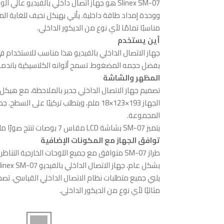
Slinex SM-07 هو جهاز اتصال داخلي بالفيديو
ووحدة إمداد طاقة داخلية. يأتي بهيكل نحيف للغاية المت
مناسبًا تمامًا لأي نوع من الديكور الداخلي.
أين يستخدم
جهاز الاتصال الداخلي بالفيديو هذا مناسب للاستخدام 
بفضل حجمه المضغوط. تسمح ألوانه الكلاسيكية باندم
المظهر والشاشة
تصميم جهاز الاتصال الداخلي جدير بالملاحظة، مع هيكل ب
الجهاز 193×123×18 ملم، ويتطلب تركيبًا عل
المجموعة.
يتميز SM-07 بشاشة LCD مقاس 7 بوصات تنتج صورًا ملونة عالية الجودة بدقة 1024×600 بكسل.
توافق الجهاز مع المكونات الإضافية
طراز SM-07 متوافق مع جميع اللوحات الخارجية التناظرية تقريبًا التي تدعم معايير PAL/NTSC.
مثاليًا لأي نوع من الديكور الداخلي.