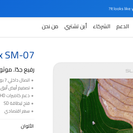
It looks lik
الدعم
الشركاء
أين تشتري
من نحن
Slinex SM-07
ex SM-07
رفيع جدًا. موثو
اتصال داخلي 7 بوصة
تصميم أبيض أنيق
دعم كاميرات AHD
فتح لبطاقة SD
سعر اقتصادي
الألوان