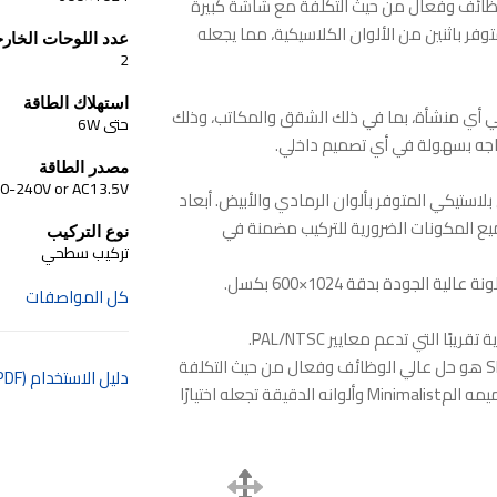
 عالي الوظائف وفعال من حيث التكلفة مع شاشة كبيرة
وفر باثنين من الألوان الكلاسيكية، مما يجعله
عدد اللوحات الخارج
2
استهلاك الطاقة
في أي منشأة، بما في ذلك الشقق والمكاتب، وذلك
حتى 6W
اجه بسهولة في أي تصميم داخلي.
مصدر الطاقة
0-240V or AC13.5V
لاستيكي المتوفر بألوان الرمادي والأبيض. أبعاد
ى السطح. جميع المكونات الضرورية للتركيب مضمنة في
نوع التركيب
تركيب سطحي
كل المواصفات
بشكل عام، جهاز الاتصال الداخلي بالفيديو Slinex SM-07 هو حل عالي الوظائف وفعال من حيث التكلفة
دليل الاستخدام (PDF)
يلبي جميع متطلبات نظام الاتصال الداخلي القياسي. تصميمه المMinimalist وألوانه الدقيقة تجعله اختيارًا