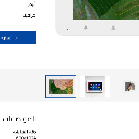
أبيض
جرافيت
أين تشتري
المواصفات
دقة الشاشة
1024×600