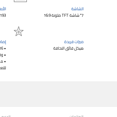
الشاشة
الأبع
7" شاشة TFT ملونة 16:9
193×123×18 mm
ميزات فريدة
إضاف
هيكل فائق النحافة
• 16 نغمات متعددة الأصوات
• وق
• مس
للتع
المنتجات
الدعم