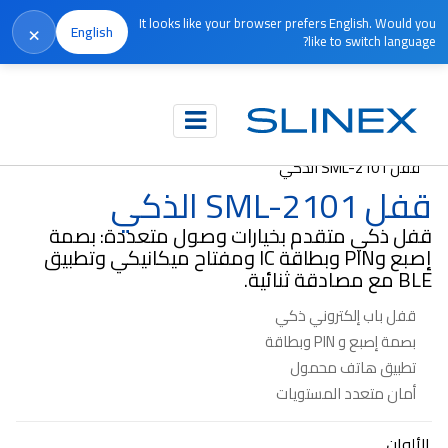
It looks like your browser prefers English. Would you
×
English
like to switch language?
الرئيسية
المنتجات
الأقفال الذكية
قفل SML-2101 الذكي
قفل SML-2101 الذكي
قفل ذكي متقدم بخيارات وصول متعددة: بصمة
إصبع وPIN وبطاقة IC ومفتاح ميكانيكي وتطبيق
BLE مع مصادقة ثنائية.
قفل باب إلكتروني ذكي
بصمة إصبع و PIN وبطاقة
تطبيق هاتف محمول
أمان متعدد المستويات
الألوان