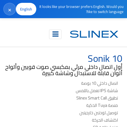
It looks like your browser prefers English. Would you
×
English
like to switch language?
الرئيسية
المنتجات
الاتصال الداخلي المرئي
Sonik 10
Sonik 10
أول اتصال داخلي مرئي بمكبسي صوت قويين وألواح
ألوان قابلة للاستبدال وشاشة كبيرة
اتصال داخلي 10 بوصة
شاشة IPS تعمل باللمس
تطبيق Slinex Smart Call
منصة Tuya الذكية
توصيل لوحتين خارجيتين
اكتشاف الحركة