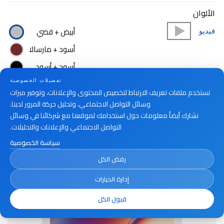
الألوان
أبيض + فضي
فيديو
أسود + مارسالا
أسود + أسود
أبيض + أبيض
تفضيلات الخصوصية
نستخدم ملفات تعريف الارتباط لتخصيص المحتوى والإعلانات، وتوفير ميزات
وسائل التواصل الاجتماعي، وتحليل حركة المرور لدينا.
نشارك أيضاً معلومات حول استخدامك لموقعنا مع شركائنا في وسائل
أين تشتري
التواصل الاجتماعي والإعلانات والتحليلات.
سياسة الخصوصية
رفض الكل
إدارة الخيارات
قبول الكل