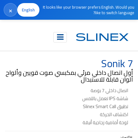
It looks like your browser prefers English. Would you
×
English
like to switch language?
الرئيسية
المنتجات
الاتصال الداخلي المرئي
Sonik 7
Sonik 7
أول اتصال داخلي مرئي بمكبسي صوت قويين وألواح
ألوان قابلة للاستبدال
اتصال داخلي 7 بوصة
شاشة IPS تعمل باللمس
تطبيق Slinex Smart Call
اكتشاف الحركة
لوحة أمامية زجاجية أنيقة