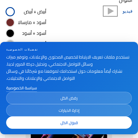
الألوان
أبيض + أبيض
فيديو
أسود + مارسالا
أسود + أسود
أبيض + فضي
تفضيلات الخصوصية
نستخدم ملفات تعريف الارتباط لتخصيص المحتوى والإعلانات، وتوفير ميزات
وسائل التواصل الاجتماعي، وتحليل حركة المرور لدينا.
أين تشتري
نشارك أيضاً معلومات حول استخدامك لموقعنا مع شركائنا في وسائل
التواصل الاجتماعي والإعلانات والتحليلات.
سياسة الخصوصية
رفض الكل
إدارة الخيارات
قبول الكل