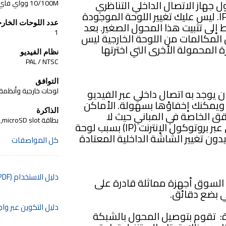
 محول IP الذي سيحول جهاز الاتصال الداخلي التناظري
10/100M وواي فاي
القديم الخاص بك إلى جهاز يتمتع بقدرات IP. ليس عليك تغيير اللوحة الموجودة
عدد اللوحات الخارج
 إلى تثبيت هذا المحول الصغير. بعد
1
 المكالمات من اللوحة الخارجية ليس
المحمولة الأخرى التي اخترتها
نظام الفيديو
PAL / NTSC
التوافق
لوحات خارجية وأنظمة 
XR-30IP في أي مكان يوجد به اتصال داخلي عبر الفيديو
 ويمكنك إخفاؤها بسهولة. الأماكن
الذاكرة
ق الخاصة في المباني حيث لا
بطاقة microSD slot, حتى 32GB
يستطيع أصحابها تثبيت نظام اتصال داخلي عبر بروتوكول الإنترنت (IP) بسبب لوحة
ون تغيير الشاشة الداخلية المعتادة
كل المواصفات
دليل الاستخدام (PDF)
م السوق أجهزة مماثلة قادرة على
دليل التكوين عبر وا
: تقوم بتوصيل المحول بالشبكة