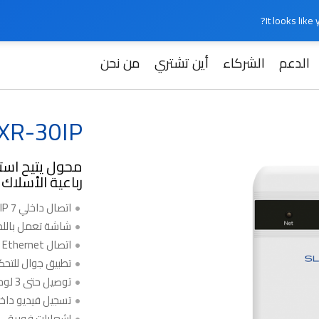
It looks lik
الدعم
الشركاء
أين تشتري
من نحن
Slinex X
 XR-30IP
محول يتيح است
رباعية الأسلاك
اتصال داخلي IP 7 بوصة
شاشة تعمل بال
اتصال Wi-Fi / Ethernet
تطبيق جوال للتح
توصيل حتى 3 لوحات خارجية
تسجيل فيديو داخ
إشعارات فورية