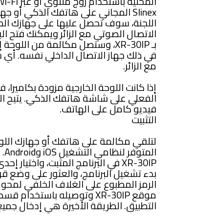
Slinex المجاني على هاتفك الذكي أو 
اللجنة، سوف تحصل عليها على جهازك الم
الاتصال الصوتي مع الزائر ويمكنك فتح ا
بـ XR-30IP، وستصل مكالمة من اللو
في ذلك جهاز الاتصال الداخلي نفسه. أي 
مع الزائر.
إذا كانت اللوحة الخارجية مزودة بكامير
الفعلي على شاشة هاتفك الذكي. يتيح الج
فيديو كامل على الهاتف.
التثبيت
الم
XR-30IP في البرنامج المثبت، واختيار
بدء تشغيل البرنامج، والعثور على وضع قر
موقع XR-30IP وتوصيله باستخدا
التطبيق. الطريقة الأخيرة هي إدخال جميع ا