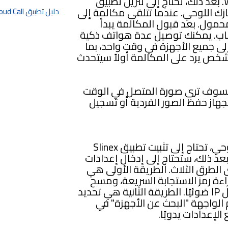
المحلية باستخدام زوج ملتوي أو عبر Wi-Fi. بعد ذلك، تحتاج إلى تنزيل تطبيق
جهازك اللوحي. عندما تتلقى مكالمة إلى
دليل تطبيق Slinex Cloud Call
حمول. بعد قبول المكالمة يبدأ
لباب. يمكنك توصيل عدة هواتف ذكية
حة إلى جميع الأجهزة في وقت واحد، بما
شخص يرد على المكالمة أولاً سيتحدث
ا، فسوف ترى صورة المتصل في الوقت
هاز حفظ الصور الفردية أو تسجيل
لتلقي مكالمة على هاتفك أو جهازك اللوحي، تحتاج إلى تثبيت تطبيق Slinex
توفر لنظامي التشغيل iOS وAndroid. بعد ذلك، ستحتاج إلى إدخال إعدادات
 إحدى الطرق الثلاث. الطريقة الأولى هي
اءة رمز الاستجابة السريعة، ومسح
الرمز المطبوع على الغلاف الخلفي لمحول IP ضوئيًا. الطريقة الثانية هي تحديد
م قسم الواجهة "البحث عن الأجهزة" في
لإعدادات يدويًا.