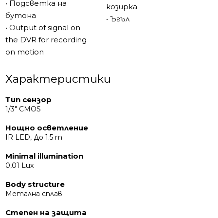
• Подсветка на
козирка
бутона
• Ъгъл
• Output of signal on
the DVR for recording
on motion
Характеристики
Тип сензор
1/3" CMOS
Нощно осветление
IR LED, До 1.5 m
Minimal illumination
0,01 Lux
Body structure
Метална сплав
Степен на защита