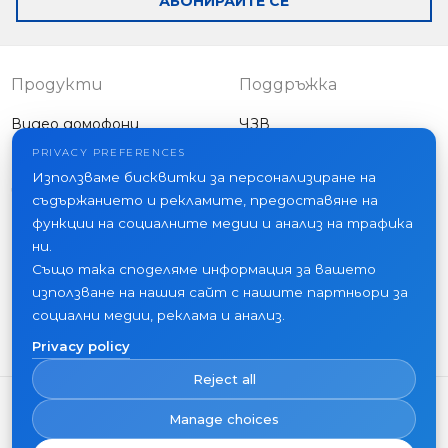
АБОНИРАЙТЕ СЕ
smartphone
without necessarily
connection to a
monitor
Продукти
Поддръжка
Видео домофони
ЧЗВ
Външни панели
Статии
PRIVACY PREFERENCES
Фирма
Използваме бисквитки за персонализиране на
Друго оборудване
съдържанието и рекламите, предоставяне на
Проекти
функции на социалните медии и анализ на трафика
За нас
ни.
Също така споделяме информация за вашето
Новини
използване на нашия сайт с нашите партньори за
Контакти
социални медии, реклама и анализ.
Къде да купите
Privacy policy
Reject all
Manage choices