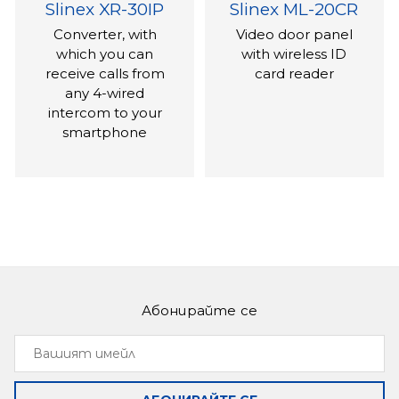
Slinex XR-30IP
Slinex ML-20CR
Converter, with
Video door panel
which you can
with wireless ID
receive calls from
card reader
any 4-wired
intercom to your
smartphone
Абонирайте се
Slinex ML-20IP
Slinex VR-16
Вашият
IP video panel,
Outdoor panel
имейл
which forwards the
with unique design
call to your