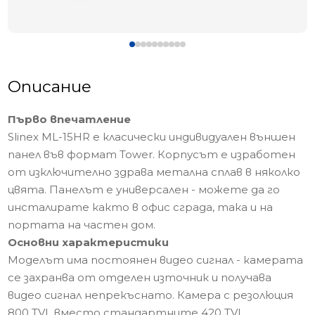
Описание
Първо впечатление
Slinex ML-15HR е класически индивидуален външен
панел във формат Tower. Корпусът е изработен
от изключително здрава метална сплав в няколко
цвята. Панелът е универсален - можете да го
инсталирате както в офис сграда, така и на
портата на частен дом.
Основни характеристики
Моделът има постоянен видео сигнал - камерата
се захранва от отделен източник и получава
видео сигнал непрекъснато. Камера с резолюция
800 TVL вместо стандартните 420 TVL.