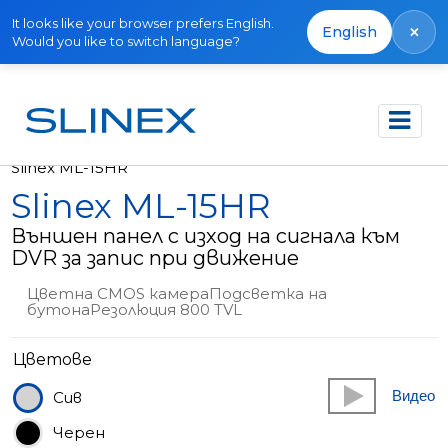
It looks like your browser prefers English.
×
English
Would you like to switch language?
Начало
Продукти
Извън производство
Slinex ML-15HR
Slinex ML-15HR
Външен панел с изход на сигнала към
DVR за запис при движение
Цветна CMOS камераПодсветка на
бутонаРезолюция 800 TVL
Цветове
Видео
Сив
Черен