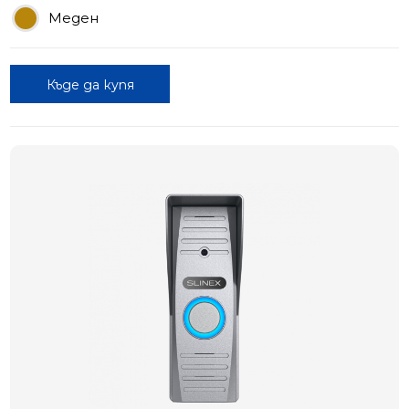
Меден
Къде да купя