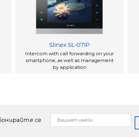
Slinex SL‑07IP
Intercom with call forwarding on your
smartphone, as well as management
by application
Вашият
бонирайте се
имейл