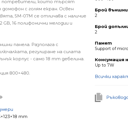
за потребители, които търсят
 домофон с голям екран. Освен
Брой външни
2
вята, SM-07M се отличава с наличие
2 GB, 16 полифонични мелодии и
Брой допълн
2
Памет
шни панела. Разполага с
Support of micr
ключалката, регулиране на силата
Тънък корпус - само 18 mm дебелина.
Консумация н
Up to 7W
юция 800×480.
Всички хара
и, които ценят стила и
Ръковод
змери
3×123×18 mm