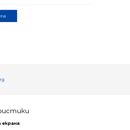
упя
ед
ристики
а екрана