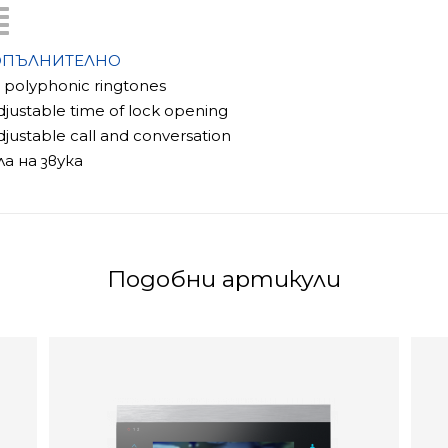
ОПЪЛНИТЕЛНО
6 polyphonic ringtones
djustable time of lock opening
djustable call and conversation
ла на звука
Подобни артикули