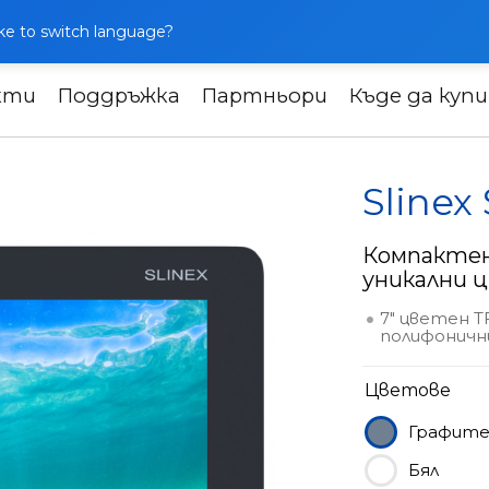
like to switch language?
кти
Поддръжка
Партньори
Къде да куп
одство
Slinex SM-07M
Sline
Компактен
уникални 
7" цветен T
полифоничн
Цветове
Графит
Бял