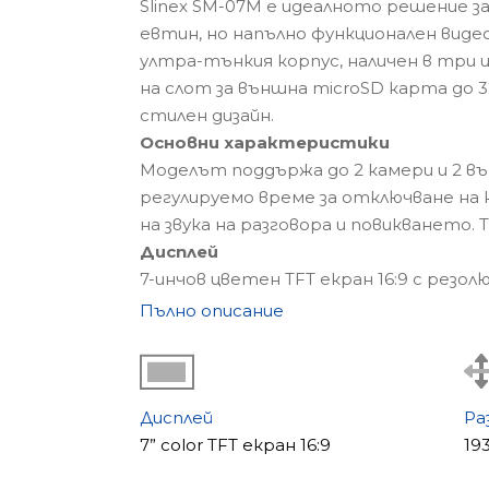
Slinex SM-07M е идеалното решение 
евтин, но напълно функционален видео
ултра-тънкия корпус, наличен в три ц
на слот за външна microSD карта до 3
стилен дизайн.
Основни характеристики
Моделът поддържа до 2 камери и 2 вън
регулируемо време за отключване на 
на звука на разговора и повикването. 
Дисплей
7-инчов цветен TFT екран 16:9 с резол
Slinex SM-07M е отличен избор за тез
Пълно описание
функционалността.
Дисплей
Ра
7” color TFT екран 16:9
19