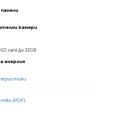
 панели
ителни камери
oSD card До 32GB
а енергия
ктеристики
ство (PDF)