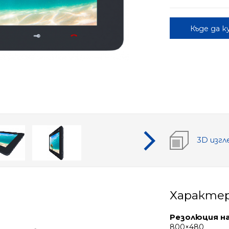
Къде да к
3D изгл
Характе
Резолюция н
800×480