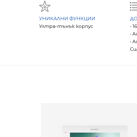
УНИКАЛНИ ФУНКЦИИ
Д
Ултра-тънък корпус
• 1
• A
• A
Си