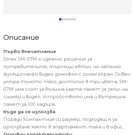
Описание
Първо впечатление
Slinex SM-07M е идеално решение за
потребителите, търсещи евтин, но напълно
функционален видео домофон с голям екран. Освен
ултра тъното тяло, достъпно в три цвята, SM-
07M има слот за външна карта памет за запис на
снимки и видео. Устройството има и вътрешна
памет за 100 кадъра.
Къде да се използва
Поради компактния си размер, подходящ е за
използване както в апартамент, така и в офис.
Основни характеристики