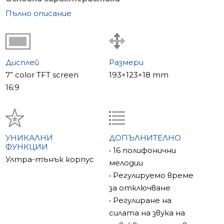
Моделът има вътрешна памет за 100 кадъра и
Пълно описание
външна microSD карта до 32GB. Сензорните
бутони са означени с интуитивни пиктограми.
SM-07M има 7-инчов LCD дисплей с резолюция
800×480 пиксела.
Дисплей
Размери
Съвместимост
7” color TFT screen
193×123×18 mm
SM-07M е съвместим с почти всички аналогови
16:9
външни панели, поддържащи PAL/NTSC
стандарти.
УНИКАЛНИ
ДОПЪЛНИТЕЛНО
ФУНКЦИИ
• 16 полифонични
Ултра-тънък корпус
мелодии
• Регулируемо време
за отключване
• Регулиране на
силата на звука на