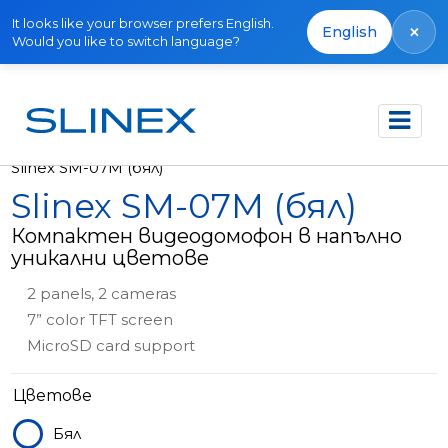
It looks like your browser prefers English.
×
English
Would you like to switch language?
Начало
Продукти
Видео домофони
Slinex SM-07M (бял)
Slinex SM-07M (бял)
Компактен видеодомофон в напълно
уникални цветове
2 panels, 2 cameras
7” color TFT screen
MicroSD card support
Цветове
Бял