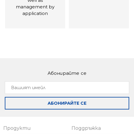
well as
management by
application
Абонирайте се
Slinex SL-07M
Slinex SL-10IPT
Вашият
Intercom with
10-inch touch
имейл
ultra-thin body and
screen monitor
a built-in power
with smartphone
АБОНИРАЙТЕ СЕ
supply
call forwarding and
software motion
detection
functions
Продукти
Поддръжка