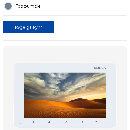
Графитен
Къде да купя