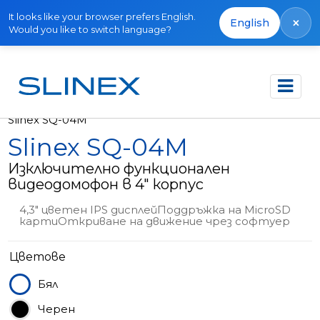
It looks like your browser prefers English.
×
English
Would you like to switch language?
Начало
Продукти
Видео домофони
Slinex SQ-04M
Slinex SQ-04M
Изключително функционален
видеодомофон в 4" корпус
4,3" цветен IPS дисплейПоддръжка на MicroSD
картиОткриване на движение чрез софтуер
Цветове
Бял
Черен