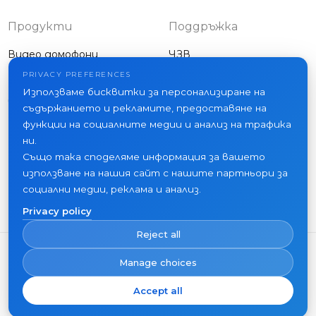
application
Продукти
Поддръжка
Видео домофони
ЧЗВ
Външни панели
Статии
PRIVACY PREFERENCES
Фирма
Използваме бисквитки за персонализиране на
Друго оборудване
съдържанието и рекламите, предоставяне на
Проекти
функции на социалните медии и анализ на трафика
За нас
ни.
Също така споделяме информация за вашето
Новини
използване на нашия сайт с нашите партньори за
Контакти
социални медии, реклама и анализ.
Къде да купите
Privacy policy
Reject all
Manage choices
Accept all