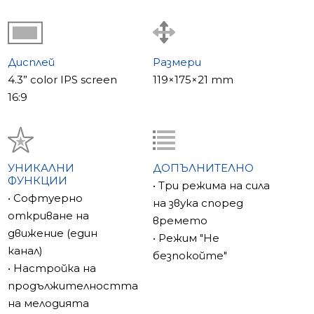
Дисплей
Размери
4.3” color IPS screen
119×175×21 mm
16:9
УНИКАЛНИ
ДОПЪЛНИТЕЛНО
ФУНКЦИИ
• Три режима на сила
• Софтуерно
на звука според
откриване на
времето
движение (един
• Режим "Не
канал)
безпокойте"
• Настройка на
продължителността
на мелодията