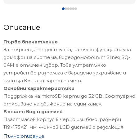
Описание
Първо впечатление
За търсещите достъпна, напълно функционална
домофонна система, видеодомофонът Slinex SQ-
04M е отличен избор. Това ултратънко
устройство разполага с вградено захранване и
слот за външни карти памет.
Основни характеристики
Поддръжка на microSD карти до 32 GB. Софтуерно
откриване на движение на един канал.
Външен вид и дисплей
Пластмасов корпус в черно или бяло, размери
119×175×21 мм. 4-инчов LCD дисплей с резолюция
480×272 пиксела.
Пълно описание