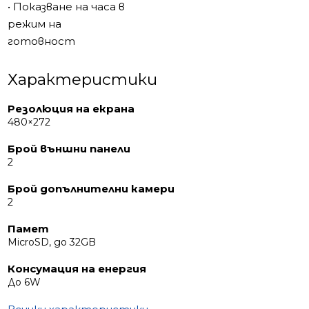
• Показване на часа в
режим на
готовност
Характеристики
Резолюция на екрана
480×272
Брой външни панели
2
Брой допълнителни камери
2
Памет
MicroSD, до 32GB
Консумация на енергия
До 6W