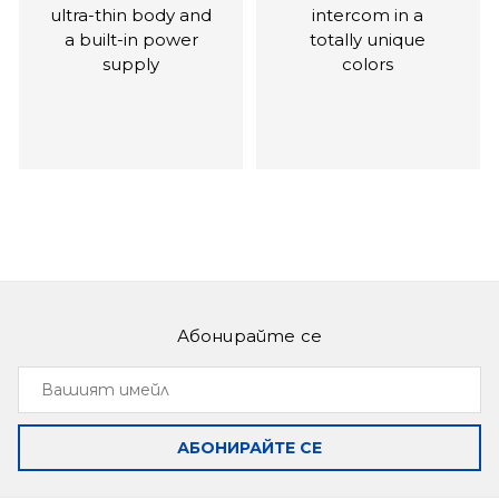
ultra-thin body and
intercom in a
a built-in power
totally unique
supply
colors
Абонирайте се
Slinex SQ-07MT
Slinex SL‑07IP
Вашият
Ultra-thin and
Intercom with call
имейл
functional monitor
forwarding on your
smartphone, as
АБОНИРАЙТЕ СЕ
well as
management by