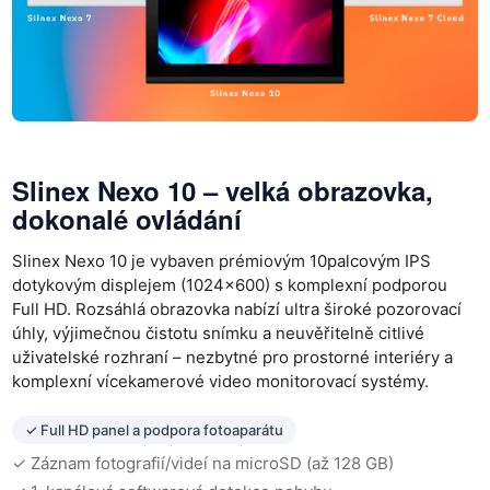
Slinex Nexo 10
– velká obrazovka,
dokonalé ovládání
Slinex Nexo 10 je vybaven prémiovým 10palcovým IPS
dotykovým displejem (1024×600) s komplexní podporou
Full HD. Rozsáhlá obrazovka nabízí ultra široké pozorovací
úhly, výjimečnou čistotu snímku a neuvěřitelně citlivé
uživatelské rozhraní – nezbytné pro prostorné interiéry a
komplexní vícekamerové video monitorovací systémy.
✓ Full HD panel a podpora fotoaparátu
✓ Záznam fotografií/videí na microSD (až 128 GB)