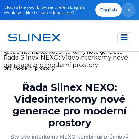
It looks like your browser prefers English.
×
English
Would you like to switch language?
Domů
Publikace
Řada Slinex NEXO: Videointerkomy nové generace
Řada Slinex NEXO: Videointerkomy nové
generace pro moderní prostory
pro moderní prostory
Řada Slinex NEXO:
Videointerkomy nové
generace pro moderní
prostory
Stylové interkomy NEXO kombinují prémiový