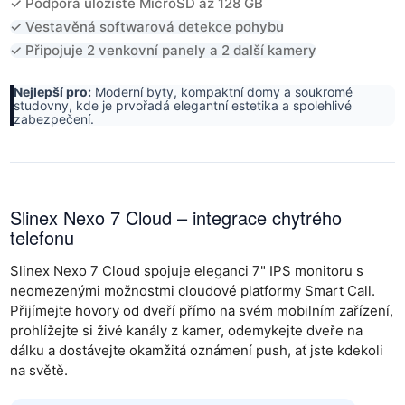
✓ Podpora úložiště MicroSD až 128 GB
✓ Vestavěná softwarová detekce pohybu
✓ Připojuje 2 venkovní panely a 2 další kamery
Nejlepší pro:
Moderní byty, kompaktní domy a soukromé
studovny, kde je prvořadá elegantní estetika a spolehlivé
zabezpečení.
Slinex Nexo 7 Cloud
– integrace chytrého
telefonu
Slinex Nexo 7 Cloud spojuje eleganci 7" IPS monitoru s
neomezenými možnostmi cloudové platformy Smart Call.
Přijímejte hovory od dveří přímo na svém mobilním zařízení,
prohlížejte si živé kanály z kamer, odemykejte dveře na
dálku a dostávejte okamžitá oznámení push, ať jste kdekoli
na světě.