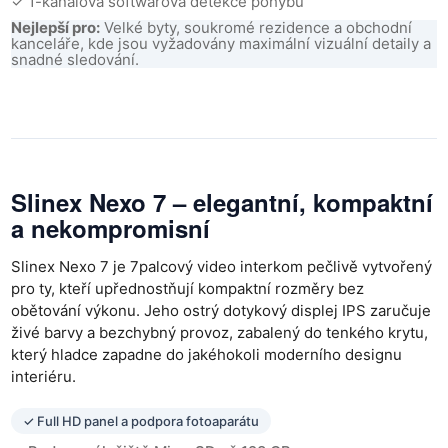
✓ 1-kanálová softwarová detekce pohybu
Nejlepší pro:
Velké byty, soukromé rezidence a obchodní
kanceláře, kde jsou vyžadovány maximální vizuální detaily a
snadné sledování.
Slinex Nexo 7
– elegantní, kompaktní
a nekompromisní
Slinex Nexo 7 je 7palcový video interkom pečlivě vytvořený
pro ty, kteří upřednostňují kompaktní rozměry bez
obětování výkonu. Jeho ostrý dotykový displej IPS zaručuje
živé barvy a bezchybný provoz, zabalený do tenkého krytu,
který hladce zapadne do jakéhokoli moderního designu
interiéru.
✓ Full HD panel a podpora fotoaparátu