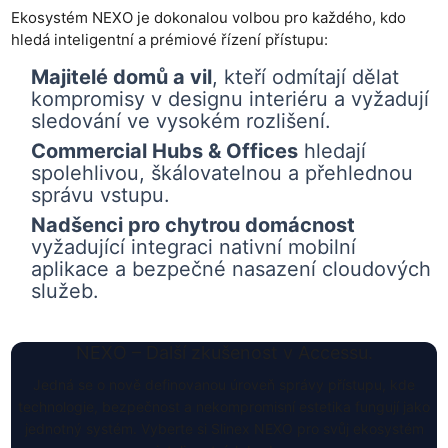
Ekosystém NEXO je dokonalou volbou pro každého, kdo
hledá inteligentní a prémiové řízení přístupu:
Majitelé domů a vil
, kteří odmítají dělat
kompromisy v designu interiéru a vyžadují
sledování ve vysokém rozlišení.
Commercial Hubs & Offices
hledají
spolehlivou, škálovatelnou a přehlednou
správu vstupu.
Nadšenci pro chytrou domácnost
vyžadující integraci nativní mobilní
aplikace a bezpečné nasazení cloudových
služeb.
NEXO – Další zkušenost v Accessu.
Jedná se o nově definovanou úroveň správy přístupu, kde
technologie, bezpečnost a nekompromisní estetika fungují jako
jednotný systém. Vyberte si Slinex NEXO pro svůj ekosystém