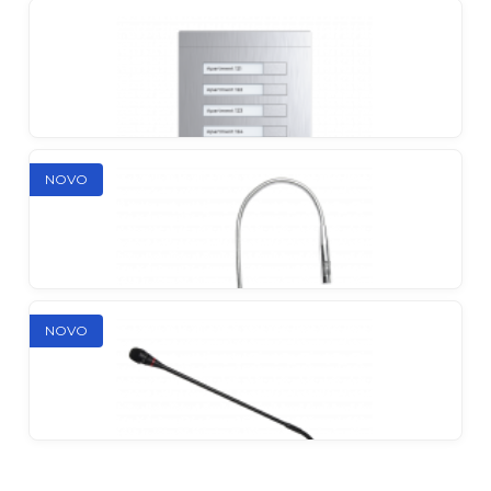
Slinex Glow
Digitalni 2-žični video portafon komplet
NOVO
Slinex MA-08
NOVO
Proširujući modul za MA-
01CRHD/02CRHD/03CRHD/04CRHD
Slinex AM-50