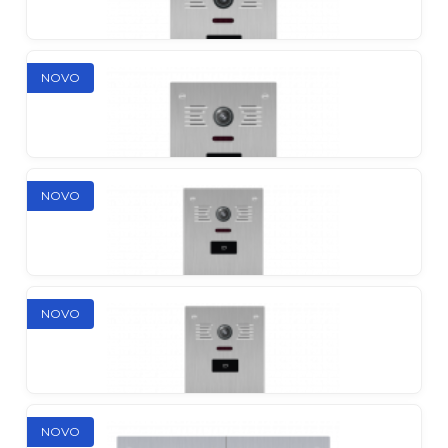
Slinex ML-15HD (crna)
NOVO
Vanjski panel s izlazom signala na DVR za snimanje
pri pokretu i AHD
NOVO
Slinex MB-06CRHD
Višestambeni vanjski panel s čitačem EM-Marin
NOVO
Slinex MB-08CRHD
Višestambeni vanjski panel s čitačem EM-Marin
NOVO