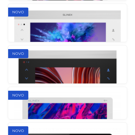
NOVO
Sonik 7
Prvi video portafon s dva snažna zvučnika i
NOVO
zamjenjivim prednjim pločama u upečatljivim
kombinacijama
Slinex SL-10N Cloud
NOVO
Vodeći video portafon s prosljeđivanjem poziva na
pametni telefon, podrškom za quad i MP3
Slinex SL-07N Cloud
NOVO