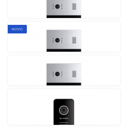
Vanjski panel za 2 korisnika
Slinex MA-01CRHD
NOVO
Individualni vanjski panel s čitačem EM-Marin /
MIFARE
Slinex MA-02CRHD
Vanjski panel za 2 korisnika
Slinex MA-03CRHD
Vanjski panel za 3 korisnika