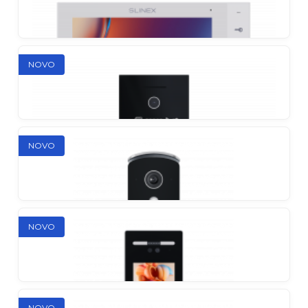
NOVO
Imani
IP Direct unutarnji monitor
NOVO
Kiara
IP Direct unutarnji monitor
NOVO
Tabo
Pojedinačna IP vanjska stanica
NOVO