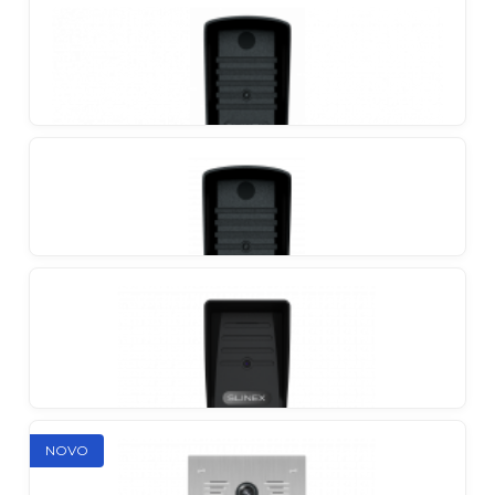
Individualni vanjski panel sa širokim kutom gledanja
i podrškom za AHD/CVBS
Slinex ML-20CRHD
Individualni vanjski panel sa širokim kutom gledanja,
podrškom za AHD/CVBS i bežičnim čitačem ID
kartica
Slinex ML-16HD
2MP kamera i provjereno anti-vandal metalno
kućište čine ovaj panel jasnim liderom u svojoj klasi
Slinex ML-16HR
NOVO
Anti-vandal vanjski panel u klasičnom kućištu