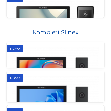
Shan (S)
Višestanska IP vanjska stanica
Kompleti Slinex
NOVO
Slinex Glow
Digitalni 2-žični video portafon komplet
NOVO