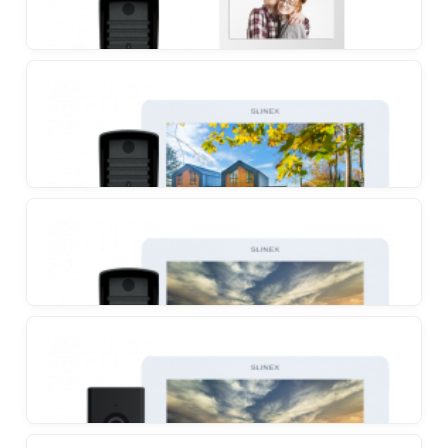
Slinex SQ-04M + Slinex ML-16HD
Set videoportafona s podrškom za microSD kartice
i anti-vandal vanjskim panelom
Slinex SQ-04M + Slinex ML-16HR
Set s ultra-tankim videoportafonom i anti-vandal
vanjskim panelom
Slinex SM-07 + Slinex ML-16HR
Set sa 7-inčnim ultra-tankim videoportafonom i
izdržljivim anti-vandal vanjskim panelom