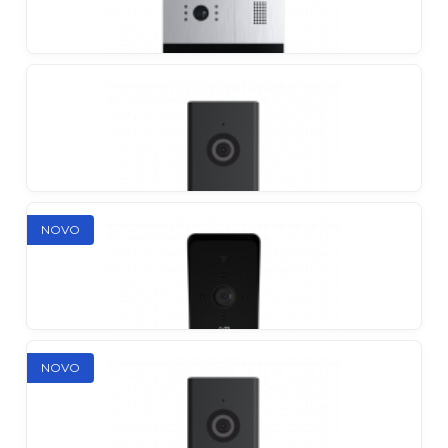
Slinex SK-04
Kompaktan, moderan i pristupačan portafon
Slinex MA-01HD
NOVO
Individualni vanjski panel
Slinex ML-17HD
NOVO
Individualni anti-vandal AHD vanjski panel s
ultraširokim kutom gledanja