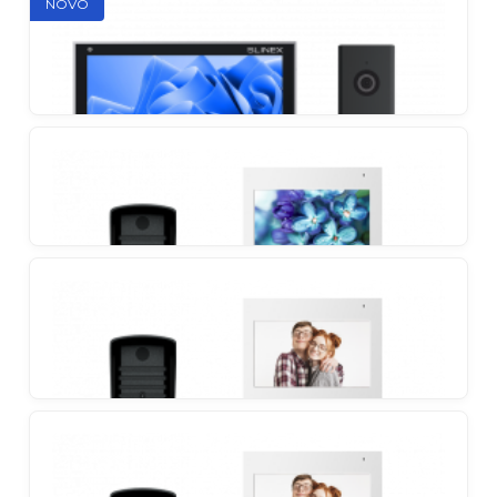
Slinex SK 7 Start Kit
NOVO
Osnovni komplet za potpunu kontrolu sigurnosti
Slinex SK 7 Guard Kit
Full HD komplet videoportafona s modernim
vanjskim panelom otpornim na vandalizam
Slinex SK 7 Cloud Kit
Full HD komplet s aplikacijom Slinex Smart Call i
robustnim vanjskim panelom
Slinex SQ-04 + Slinex ML-16HR
Funkcionalni set videoportafona