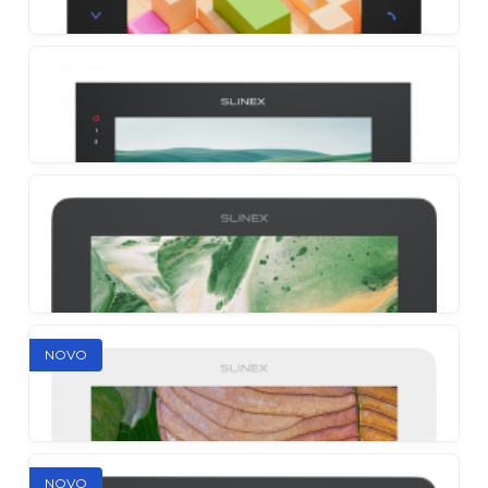
Slinex SL-10MHD
Portafon s velikim IPS zaslonom i softverskom
detekcijom pokreta
Slinex SL-07MHD
Jednostavan za korištenje portafon s IPS zaslonom
i detaljnom prilagodbom
Slinex SQ-07MTHD
NOVO
AHD ultra-tanki i funkcionalni monitor
Slinex SM-07MHD
NOVO