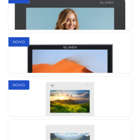
Kompaktni AHD video portafon u potpuno
jedinstvenim bojama
Slinex SM-07
NOVO
Ultra tanak. Ultra pouzdan. Ultra pristupačan
Slinex SM-07N Cloud
NOVO
Kompaktni AHD video domofon s
preusmjeravanjem poziva na pametni telefon
Slinex SK-07
Moderan, funkcionalan i pristupačan portafon za
svaki prostor