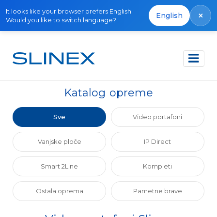
It looks like your browser prefers English.
×
English
Would you like to switch language?
Početna
Katalog
Katalog opreme
Sve
Video portafoni
Vanjske ploče
IP Direct
Smart 2Line
Kompleti
Ostala oprema
Pametne brave