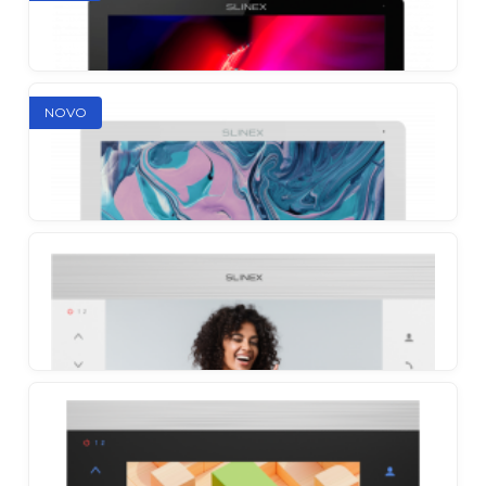
Moderni video portafon s prosljeđivanjem poziva na
pametni telefon
NOVO
Slinex Nexo 7 Cloud
Compact minimalism with full smartphone control
Slinex Nexo 10
Large display – full control over every detail
Slinex Nexo 7
Minimalist next-generation video intercom with
touchscreen control and crystal-clear video