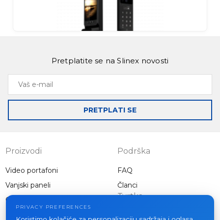
Slinex SML-2101
Napredna zaštita s pametnom preciznošću
Slinex SML-2102
Pretplatite se na Slinex novosti
Pametni pristup s naprednim upravljanjem
Vaš
e-
mail
PRETPLATI SE
Slinex SML-3101
Vrhunac tehnologije pametnih brava
Proizvodi
Podrška
Video portafoni
FAQ
Vanjski paneli
Članci
Tvrtka
Ostala oprema
PRIVACY PREFERENCES
Projekti
Koristimo kolačiće za personalizaciju sadržaja i oglasa,