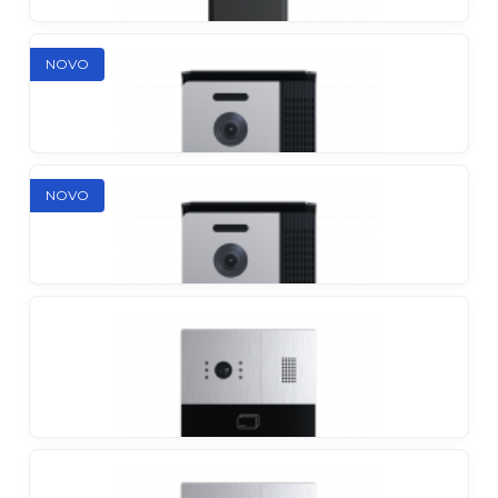
Slinex ML-20TLHD
NOVO
Individualni vanjski panel s beskontaktnim pozivnim
sustavom
Slinex ML-17HR
NOVO
Individualni pristupačni vanjski panel u modernom
anti-vandal kućištu
Slinex ME-01HD
Individualni vanjski panel
Slinex ME-02HD