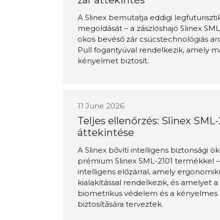
zár áttekintés
A Slinex bemutatja eddigi legfuturiszt
megoldását – a zászlóshajó Slinex SM
okos bevéső zár csúcstechnológiás arc
Pull fogantyúval rendelkezik, amely ma
kényelmet biztosít.
11 June 2026
Teljes ellenőrzés: Slinex SML-
áttekintése
A Slinex bővíti intelligens biztonsági ö
prémium Slinex SML-2101 termékkel –
intelligens előzárral, amely ergonomi
kialakítással rendelkezik, és amelyet 
biometrikus védelem és a kényelmes 
biztosítására terveztek.