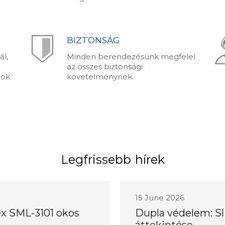
BIZTONSÁG
l,
Minden berendezésünk megfelel
az összes biztonsági
nok
követelménynek.
Legfrissebb hírek
15 June 2026
ex SML-3101 okos
Dupla védelem: Sl