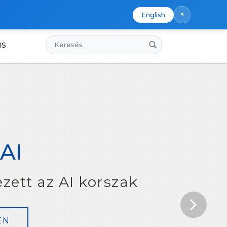
×
English
Keresés
us
AI
zett az AI korszak
EN