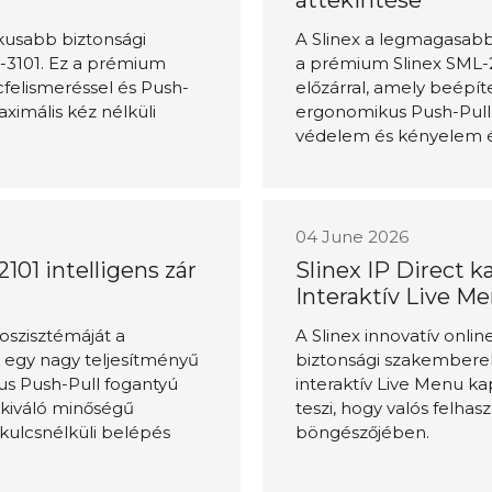
áttekintése
ikusabb biztonsági
A Slinex a legmagasabb 
L-3101. Ez a prémium
a prémium Slinex SML-21
felismeréssel és Push-
előzárral, amely beépíte
ximális kéz nélküli
ergonomikus Push-Pull 
védelem és kényelem 
04 June 2026
2101 intelligens zár
Slinex IP Direct k
Interaktív Live M
koszisztémáját a
A Slinex innovatív onli
 egy nagy teljesítményű
biztonsági szakemberek
kus Push-Pull fogantyú
interaktív Live Menu ka
a kiváló minőségű
teszi, hogy valós felhas
kulcsnélküli belépés
böngészőjében.