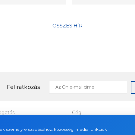
ÖSSZES HÍR
Az
Feliratkozás
Ön
e-
mail
címe
gatás
Cég
Projects
ések személyre szabásához, közösségi média funkciók
es
About us