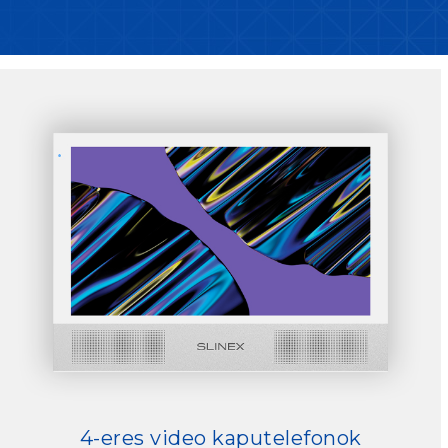
4-eres video kaputelefonok