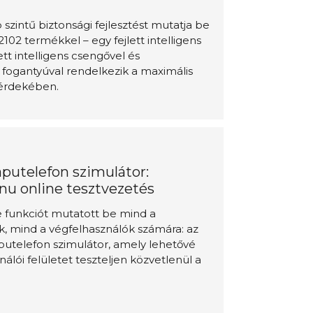
szintű biztonsági fejlesztést mutatja be
02 termékkel – egy fejlett intelligens
tt intelligens csengővel és
fogantyúval rendelkezik a maximális
érdekében.
aputelefon szimulátor:
enu online tesztvezetés
ne funkciót mutatott be mind a
, mind a végfelhasználók számára: az
putelefon szimulátor, amely lehetővé
ználói felületet teszteljen közvetlenül a