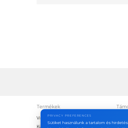
Termékek
Támo
PRIVACY PREFERENCES
Videó kaputelefonok
FAQ
Sütiket használunk a tartalom és hirdet
Kültéri panelek
Articl