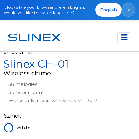
It looks like your browser prefers English.
×
English
Would you like to switch language?
Főoldal
Termékek
Out of production
Slinex CH-01
Slinex CH-01
Wireless chime
38 melodies
Surface mount
Works only in pair with Slinex ML-20IP
Színek
White