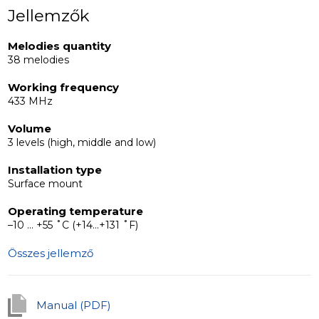
1. Open area – 100 m
Jellemzők
2. Wood wall – 80 - 100 m
Melodies quantity
3. Concrete wall – 10 m - 60 m
38 melodies
4. Metallic wall – not recommended.
Working frequency
433 MHz
Volume
3 levels (high, middle and low)
Installation type
Surface mount
Operating temperature
–10 ... +55 ˚C (+14...+131 ˚F)
Összes jellemző
Manual (PDF)