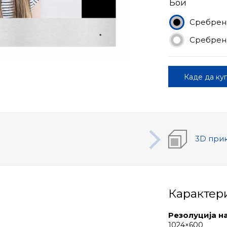
Бои
Сребрен
Сребрена
Каде да ку
3D при
Карактер
Резолуција н
1024×600