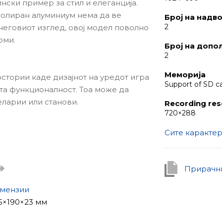
нски пример за стил и елеганција.
 полиран алуминиум нема да ве
Број на надв
2
еговиот изглед, овој модел поволно
оми.
Број на допо
2
Меморија
остории каде дизајнот на уредот игра
Support of SD c
та функционалност. Тоа може да
ларии или станови.
Recording res
720×288
Сите каракте
ижење. Дури и ако никој не го
ќе открие движење пред камерите и
имање. Можете да поврзете две
Прирачни
орешни панели.
мензии
GB за снимање фотографии и видеа.
5×190×23 мм