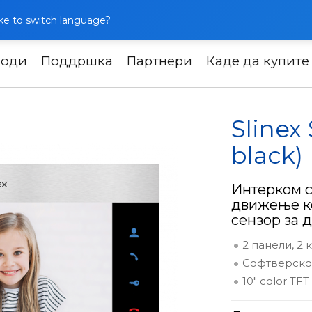
like to switch language?
води
Поддршка
Партнери
Каде да купите
ркоми
Slinex SL-10M (silver + black)
Slinex 
black)
Интерком с
движење ко
сензор за
2 панели, 2
Софтверско
10" color TFT