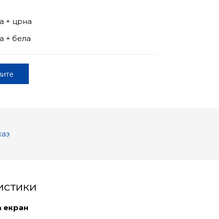
а + црна
 + бела
пите
каз
истики
а екран