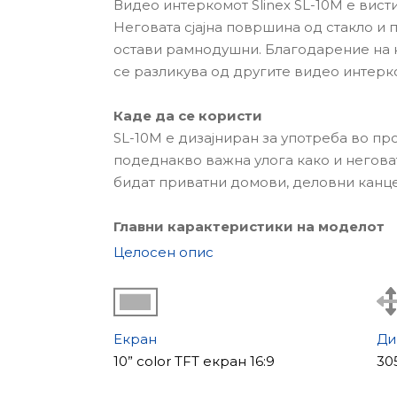
Видео интеркомот Slinex SL-10M е висти
Неговата сјајна површина од стакло и
остави рамнодушни. Благодарение на н
се разликува од другите видео интерк
Каде да се користи
SL-10M е дизајниран за употреба во пр
подеднакво важна улога како и негова
бидат приватни домови, деловни канце
Главни карактеристики на моделот
SL-10M има софтвер за детекција на дв
Целосен опис
притисне копчето за повик, сензорот 
интеркомот автоматски ќе започне сн
дополнителни CCTV камери и два надв
Екран
Ди
SL-10M има слот за SD картички до 32
10” color TFT екран 16:9
30