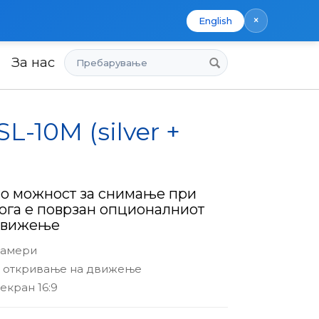
×
English
Пребарување
За нас
SL-10M (silver +
о можност за снимање при
га е поврзан опционалниот
 движење
 камери
 откривање на движење
 екран 16:9