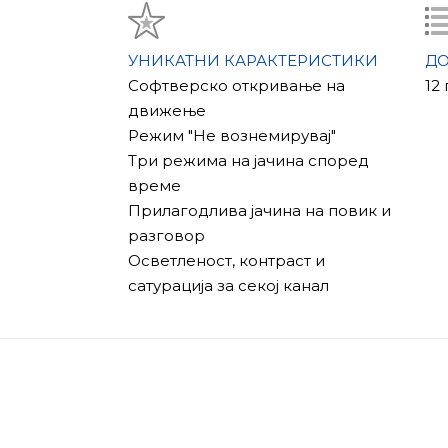
Изглед и екран
Уредите од SL линијата импресионираат
во сребрена + црна и сребрена + бела 
УНИКАТНИ КАРАКТЕРИСТИКИ
Д
Екранот е 10 инчи со резолуција 1024×6
Софтверско откривање на
12
движење
Компатибилност
Режим "Не вознемирувај"
SL-10M е целосно компатибилен со ско
Три режима на јачина според
кој поддржува PAL/NTSC стандарди.
време
Прилагодлива јачина на повик и
разговор
Осветленост, контраст и
сатурација за секој канал