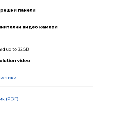
орешни панели
лнителни видео камери
ard up to 32GB
olution video
ристики
к (PDF)