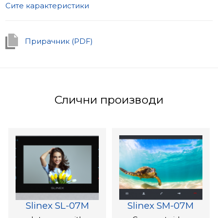
Со својот минималистички и едноставен дизајн, SQ-
Сите карактеристики
04M е идеален избор за интеграција во секој
ентериер.
Прирачник (PDF)
Слични производи
Slinex SL-07M
Slinex SM-07M