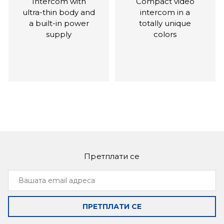
Intercom with
Compact video
ultra-thin body and
intercom in a
a built-in power
totally unique
supply
colors
Претплати се
Slinex SQ-07MT
Slinex SL‑07IP
Вашата
Ultra-thin and
Intercom with call
email
functional monitor
forwarding on your
адреса
smartphone, as
ПРЕТПЛАТИ СЕ
well as
management by