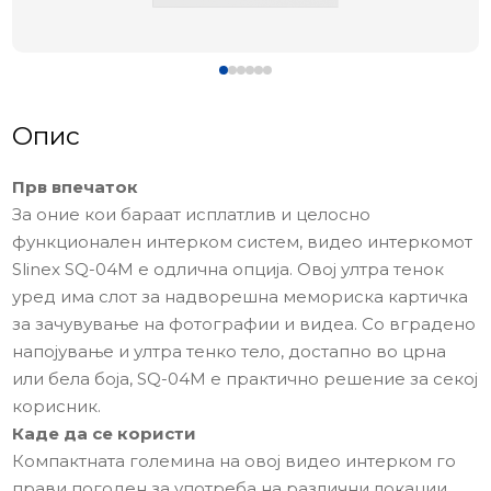
Опис
Прв впечаток
За оние кои бараат исплатлив и целосно
функционален интерком систем, видео интеркомот
Slinex SQ-04M е одлична опција. Овој ултра тенок
уред има слот за надворешна мемориска картичка
за зачувување на фотографии и видеа. Со вградено
напојување и ултра тенко тело, достапно во црна
или бела боја, SQ-04M е практично решение за секој
корисник.
Каде да се користи
Компактната големина на овој видео интерком го
прави погоден за употреба на различни локации,