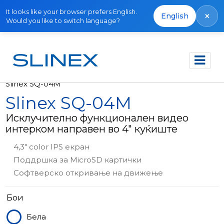
It looks like your browser prefers English.
×
English
Would you like to switch language?
Почетна
Производи
Видео интеркоми
Slinex SQ-04M
Slinex SQ-04M
Исклучително функционален видео
интерком направен во 4" куќиште
4,3" color IPS екран
Поддршка за MicroSD картички
Софтверско откривање на движење
Бои
Бела