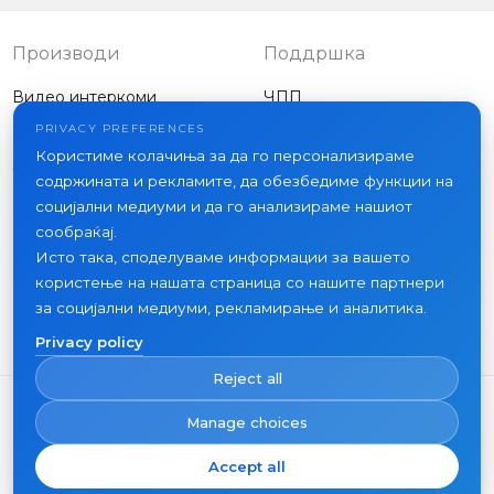
application
Производи
Поддршка
Видео интеркоми
ЧПП
Надворешни панели
Статии
PRIVACY PREFERENCES
Компанија
Користиме колачиња за да го персонализираме
Друга опрема
содржината и рекламите, да обезбедиме функции на
Проекти
социјални медиуми и да го анализираме нашиот
За нас
сообраќај.
Исто така, споделуваме информации за вашето
Вести
користење на нашата страница со нашите партнери
Контакт
за социјални медиуми, рекламирање и аналитика.
Каде да купите
Privacy policy
Reject all
Manage choices
Accept all