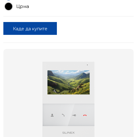
Црна
Каде да купите