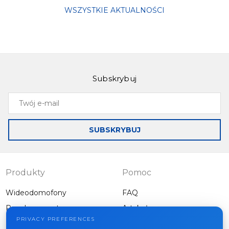
WSZYSTKIE AKTUALNOŚCI
Subskrybuj
Twój
e-
mail
SUBSKRYBUJ
Produkty
Pomoc
Wideodomofony
FAQ
Panele zewnętrzne
Artykuły
Firma
PRIVACY PREFERENCES
Inny sprzęt