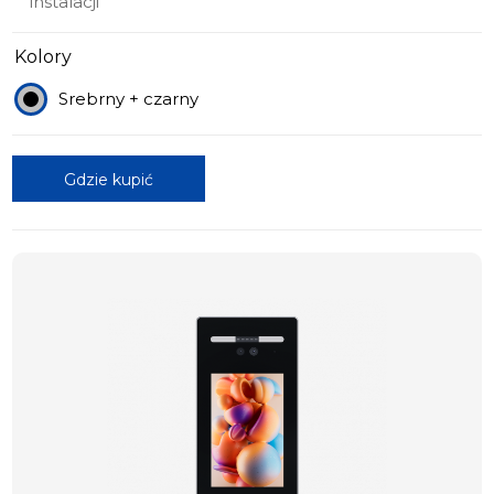
instalacji
Kolory
Srebrny + czarny
Gdzie kupić