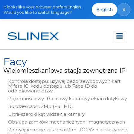
It looks like your browser prefers English.
×
English
Would you like to switch language?
Strona główna
Produkty
IP Direct
Facy
Facy
Wielomieszkaniowa stacja zewnętrzna IP
Kontrola dostępu: używaj bezprzewodowych kart
Mifare IC, kodu dostępu lub Face ID do
odblokowania drzwi
Pojemnościowy 10-calowy kolorowy ekran dotykowy
Rozdzielczość 2Mp (Full HD)
Ultra-szeroki kąt widzenia kamery
Obsługa zamków mechanicznych i magnetycznych
Podwójne opcje zasilania: PoE i DC15V dla elastycznej