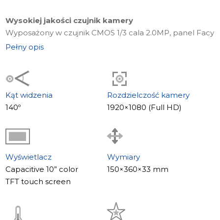
Wysokiej jakości czujnik kamery
Wyposażony w czujnik CMOS 1/3 cala 2.0MP, panel Facy
dostarcza wyraźny obraz do dokładnej identyfikacji.
Pełny opis
Oświetlenie IR LED zapewnia widoczność do 1,5 m w
warunkach słabego oświetlenia, zapewniając
niezawodny monitoring dzień i noc.
Kąt widzenia
Rozdzielczość kamery
Szeroki kąt widzenia i ekran dotykowy
140º
1920×1080 (Full HD)
Kąt widzenia 140° pokrywa szeroki obszar, redukując
martwe punkty i zwiększając świadomość sytuacyjną. 10-
calowy kolorowy pojemnościowy ekran dotykowy TFT
zapewnia intuicyjną kontrolę i najlepsze doświadczenia
Wyświetlacz
Wymiary
użytkownika.
Capacitive 10” color
150×360×33 mm
TFT touch screen
Solidna konstrukcja i ochrona
Obudowa panelu wykonana jest z aluminium ze szkłem
akrylowym, łącząc trwałość z nowoczesną estetyką.