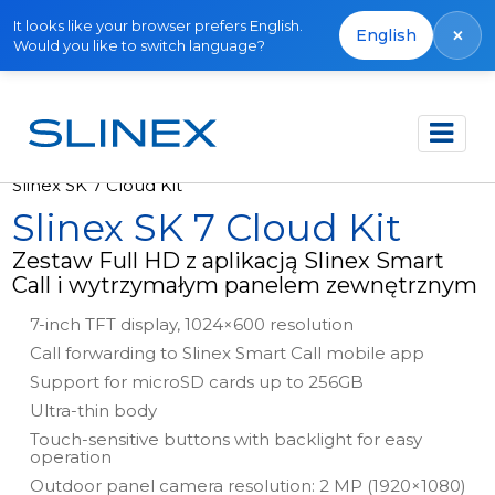
It looks like your browser prefers English.
×
English
Would you like to switch language?
Strona główna
Produkty
Zestawy
Slinex SK 7 Cloud Kit
Slinex SK 7 Cloud Kit
Zestaw Full HD z aplikacją Slinex Smart
Call i wytrzymałym panelem zewnętrznym
7-inch TFT display, 1024×600 resolution
Call forwarding to Slinex Smart Call mobile app
Support for microSD cards up to 256GB
Ultra-thin body
Touch-sensitive buttons with backlight for easy
operation
Outdoor panel camera resolution: 2 MP (1920×1080)