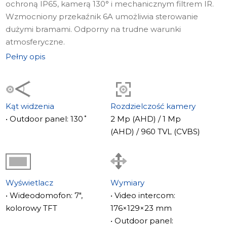
ochroną IP65, kamerą 130° i mechanicznym filtrem IR.
Wzmocniony przekaźnik 6A umożliwia sterowanie
dużymi bramami. Odporny na trudne warunki
atmosferyczne.
Pełny opis
Kąt widzenia
Rozdzielczość kamery
• Outdoor panel: 130˚
2 Mp (AHD) / 1 Mp
(AHD) / 960 TVL (CVBS)
Wyświetlacz
Wymiary
• Wideodomofon: 7",
• Video intercom:
kolorowy TFT
176×129×23 mm
• Outdoor panel: