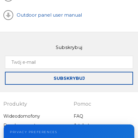
Outdoor panel user manual
Subskrybuj
Twój
e-
mail
SUBSKRYBUJ
Produkty
Pomoc
Wideodomofony
FAQ
Panele zewnętrzne
Artykuły
Firma
PRIVACY PREFERENCES
Inny sprzęt