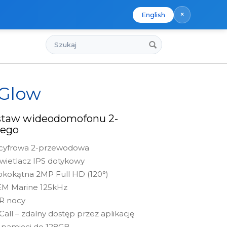
×
English
Szukaj
 Glow
staw wideodomofonu 2-
ego
 cyfrowa 2-przewodowa
wietlacz IPS dotykowy
kokątna 2MP Full HD (120°)
 EM Marine 125kHz
IR nocy
Call – zdalny dostęp przez aplikację
 pamięci do 128GB