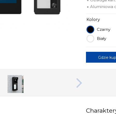
Aluminiowa o
Kolory
Czarny
Biały
Gdzie kup
Charakter