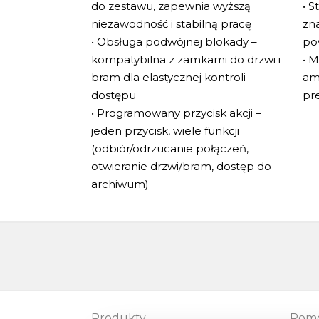
do zestawu, zapewnia wyższą
• S
niezawodność i stabilną pracę
zn
• Obsługa podwójnej blokady –
po
kompatybilna z zamkami do drzwi i
• 
bram dla elastycznej kontroli
am
dostępu
pr
• Programowany przycisk akcji –
jeden przycisk, wiele funkcji
(odbiór/odrzucanie połączeń,
otwieranie drzwi/bram, dostęp do
archiwum)
Produkty
Pom