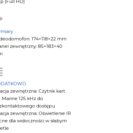
p (Full HD)
umożliwia odbieranie połączeń i
martfona, czyniąc system
 mieszkań, domów, biur i osiedli
miary
Videodomofon: 174×118×22 mm
awdziwie inteligentnej aplikacji do
Panel zewnętrzny: 85×183×40
m
ODATKOWO
tacja zewnętrzna: Czytnik kart
 Marine 125 kHz do
zkontaktowego dostępu
tacja zewnętrzna: Oświetlenie IR
cne dla widoczności w słabym
etle