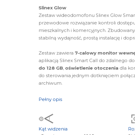
Slinex Glow
Zestaw wideodomofonu Slinex Glow Smart
przewodowe rozwiązanie kontroli dostę
mieszkalnych i komercyjnych. Zbudowany 
stabilną wydajność, prostą instalację i d
Zestaw zawiera
7-calowy monitor wewn
aplikacją Slinex Smart Call do zdalnego d
do 128 GB
,
oświetlenie otoczenia
dla ko
do sterowania jednym dotknięciem połącze
archiwum.
Stacja zewnętrzna
Slinex Glow
wyposażon
Pełny opis
(120°)
,
oświetlenie IR nocy
,
czytnik kart
bezstykowego wejścia oraz
Smart Tag i z
użytkowników. Aluminiowa obudowa, mont
z nazwą zapewniają trwałość, widoczność 
Kąt widzenia
Ro