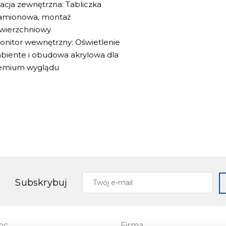
tacja zewnętrzna: Tabliczka
amionowa, montaż
wierzchniowy
Monitor wewnętrzny: Oświetlenie
biente i obudowa akrylowa dla
emium wyglądu
Twój
Subskrybuj
e-
mail
oc
Firma