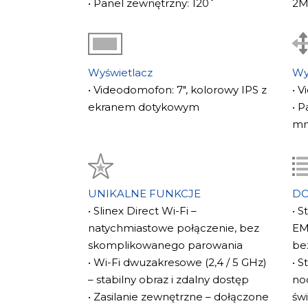
• Panel zewnętrzny: 120˚
2M
Kontrola dostępu tylko przez aplikację
otwieranie drzwi/bramy bezpośrednio ze s
nowoczesnym, elastycznym i wygodnym dla
wielorodzinnych.
Wyświetlacz
Wy
• Videodomofon: 7", kolorowy IPS z
• 
Dowiedz się więcej o
Slinex Smart Call – pr
ekranem dotykowym
• 
przekazywania połączeń
.
m
UNIKALNE FUNKCJE
D
• Slinex Direct Wi-Fi –
• S
natychmiastowe połączenie, bez
EM
skomplikowanego parowania
be
• Wi-Fi dwuzakresowe (2,4 / 5 GHz)
• S
– stabilny obraz i zdalny dostęp
no
• Zasilanie zewnętrzne – dołączone
świ