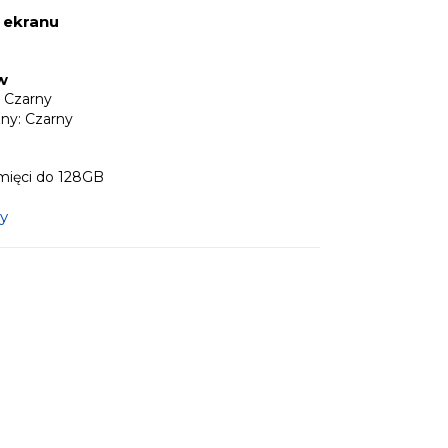
 ekranu
w
 Czarny
zny: Czarny
mięci do 128GB
y