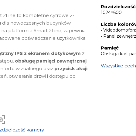
Rozdzielczość
1024×600
 2Line to kompletne cyfrowe 2-
pu dla nowoczesnych budynków
Liczba koloró
• Videodomofon:
na platformie Smart 2Line, zapewnia
• Panel zewnętr
opracowane doświadczenie użytkownika.
Pamięć
ętrzny IPS z ekranem dotykowym
z
Obsługa kart pa
ostępu,
obsługę pamięci zewnętrznej
Wszystkie cech
mfortu wizualnego oraz
przycisk akcji
ń, otwierania drzwi i dostępu do
a jest w
kamerę szerokokątną 2 MP
 EM Marine 125 kHz
dla bezpiecznego
arządzanie kartami
dla łatwej kontroli
aż natynkowy i podświetlana tabliczka
i premium wygląd.
zdzielczość kamery