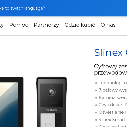
like to switch language?
ty
Pomoc
Partnerzy
Gdzie kupić
O nas
e
Slinex Glow
Slinex
Cyfrowy ze
przewodow
Technologia
7-calowy wyś
Kamera szero
Czytnik kart
Oświetlenie 
Slinex Smart 
Obsługa kart