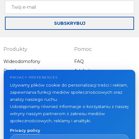
Twój
e-
mail
SUBSKRYBUJ
Produkty
Pomoc
Wideodomofony
FAQ
Panele zewnętrzne
Artykuły
Firma
PRIVACY PREFERENCES
Inny sprzęt
Używamy plików cookie do personalizacji treści i reklam,
Projekty
zapewniania funkcji mediów społecznościowych oraz
O nas
analizy naszego ruchu.
Udostępniamy również informacje o korzystaniu z naszej
Aktualności
witryny naszym partnerom z zakresu mediów
Kontakt
społecznościowych, reklamy i analityki.
Gdzie kupić
Privacy policy