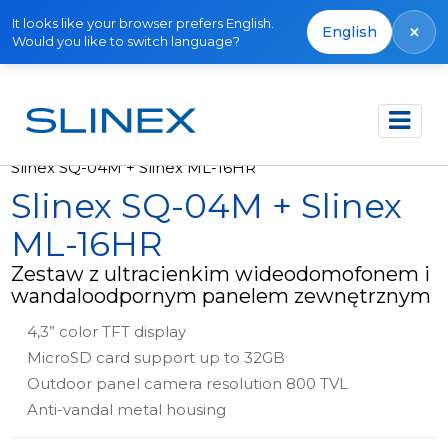
It looks like your browser prefers English.
×
English
Would you like to switch language?
Strona główna
Produkty
Zestawy
Slinex SQ-04M + Slinex ML-16HR
Slinex SQ-04M + Slinex
ML-16HR
Zestaw z ultracienkim wideodomofonem i
wandaloodpornym panelem zewnętrznym
4,3” color TFT display
MicroSD card support up to 32GB
Outdoor panel camera resolution 800 TVL
Anti-vandal metal housing