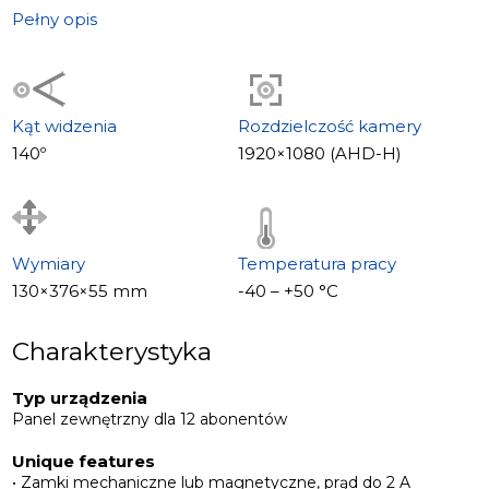
Cechy szczególne
Pełny opis
• Szerokokątny obiektyw 140°
• Mechaniczny filtr IR cut
• Podświetlenie tabliczki z nazwiskami
• Czytnik kart EM-Marin
Kąt widzenia
Rozdzielczość kamery
• Wbudowana pamięć na 1000 kart
140º
1920×1080 (AHD-H)
• Obsługa zamków mechanicznych i magnetycznych
Wymiary
Temperatura pracy
130×376×55 mm
-40 – +50 °С
Charakterystyka
Typ urządzenia
Panel zewnętrzny dla 12 abonentów
Unique features
• Zamki mechaniczne lub magnetyczne, prąd do 2 A