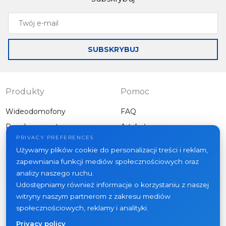
Twój
e-
mail
SUBSKRYBUJ
Produkty
Pomoc
Wideodomofony
FAQ
Panele zewnętrzne
Artykuły
Firma
PRIVACY PREFERENCES
Inny sprzęt
Używamy plików cookie do personalizacji treści i reklam,
Projekty
zapewniania funkcji mediów społecznościowych oraz
O nas
analizy naszego ruchu.
Udostępniamy również informacje o korzystaniu z naszej
Aktualności
witryny naszym partnerom z zakresu mediów
Kontakt
społecznościowych, reklamy i analityki.
Gdzie kupić
Privacy policy