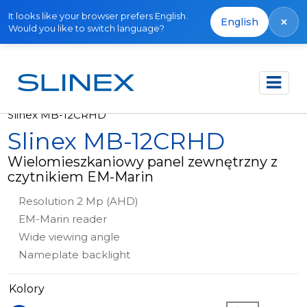
It looks like your browser prefers English.
×
English
Would you like to switch language?
Strona główna
Produkty
Panele zewnętrzne
Slinex MB-12CRHD
Slinex MB-12CRHD
Wielomieszkaniowy panel zewnętrzny z
czytnikiem EM-Marin
Resolution 2 Mp (AHD)
EM-Marin reader
Wide viewing angle
Nameplate backlight
Kolory