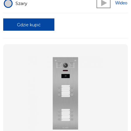
Wideo
Szary
Gdzie kupić