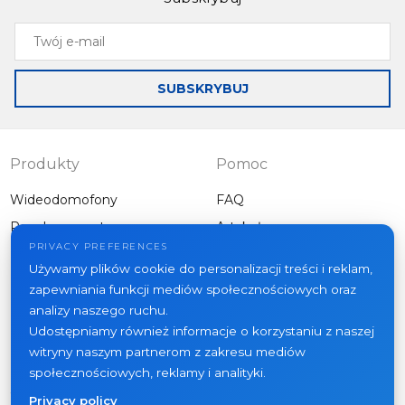
Twój
e-
mail
SUBSKRYBUJ
Produkty
Pomoc
Wideodomofony
FAQ
Panele zewnętrzne
Artykuły
Firma
PRIVACY PREFERENCES
Inny sprzęt
Używamy plików cookie do personalizacji treści i reklam,
Projekty
zapewniania funkcji mediów społecznościowych oraz
O nas
analizy naszego ruchu.
Udostępniamy również informacje o korzystaniu z naszej
Aktualności
witryny naszym partnerom z zakresu mediów
Kontakt
społecznościowych, reklamy i analityki.
Gdzie kupić
Privacy policy