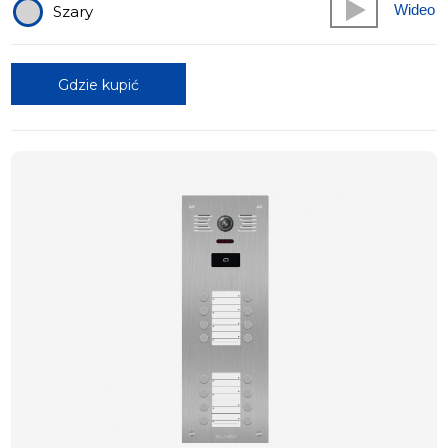
Wideo
Szary
Gdzie kupić