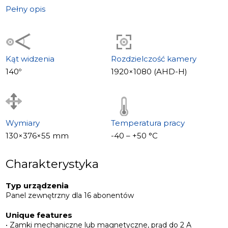
Cechy szczególne
Pełny opis
• Szerokokątny obiektyw 140°
• Mechaniczny filtr IR cut
• Podświetlenie tabliczki z nazwiskami
• Czytnik kart EM-Marin
Kąt widzenia
Rozdzielczość kamery
• Wbudowana pamięć na 1000 kart
140º
1920×1080 (AHD-H)
• Obsługa zamków mechanicznych i magnetycznych
Wymiary
Temperatura pracy
130×376×55 mm
-40 – +50 °С
Charakterystyka
Typ urządzenia
Panel zewnętrzny dla 16 abonentów
Unique features
• Zamki mechaniczne lub magnetyczne, prąd do 2 A