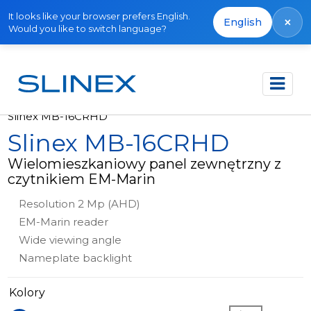
It looks like your browser prefers English.
×
English
Would you like to switch language?
Strona główna
Produkty
Panele zewnętrzne
Slinex MB-16CRHD
Slinex MB-16CRHD
Wielomieszkaniowy panel zewnętrzny z
czytnikiem EM-Marin
Resolution 2 Mp (AHD)
EM-Marin reader
Wide viewing angle
Nameplate backlight
Kolory