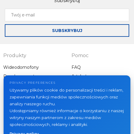
Subskrybuj
Twój
e-
mail
SUBSKRYBUJ
Produkty
Pomoc
Wideodomofony
FAQ
Panele zewnętrzne
Artykuły
Firma
PRIVACY PREFERENCES
Inny sprzęt
Używamy plików cookie do personalizacji treści i reklam,
Projekty
zapewniania funkcji mediów społecznościowych oraz
O nas
analizy naszego ruchu.
Udostępniamy również informacje o korzystaniu z naszej
Aktualności
witryny naszym partnerom z zakresu mediów
Kontakt
społecznościowych, reklamy i analityki.
Gdzie kupić
Privacy policy