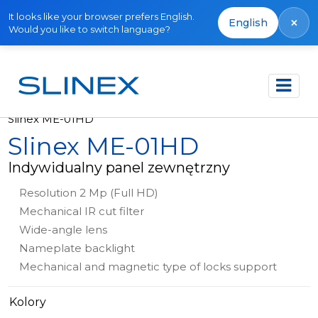
It looks like your browser prefers English.
×
English
Would you like to switch language?
Strona główna
Produkty
Panele zewnętrzne
Slinex ME-01HD
Slinex ME-01HD
Indywidualny panel zewnętrzny
Resolution 2 Mp (Full HD)
Mechanical IR cut filter
Wide-angle lens
Nameplate backlight
Mechanical and magnetic type of locks support
Kolory