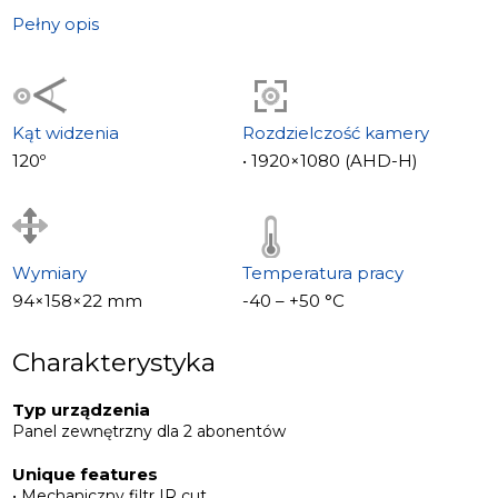
Pełny opis
Kąt widzenia
Rozdzielczość kamery
120º
• 1920×1080 (AHD-H)
Wymiary
Temperatura pracy
94×158×22 mm
-40 – +50 °С
Charakterystyka
Typ urządzenia
Panel zewnętrzny dla 2 abonentów
Unique features
• Mechaniczny filtr IR cut