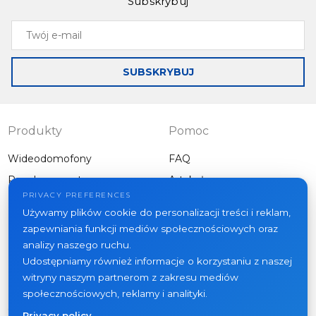
Subskrybuj
Twój
e-
mail
SUBSKRYBUJ
Produkty
Pomoc
Wideodomofony
FAQ
Panele zewnętrzne
Artykuły
Firma
PRIVACY PREFERENCES
Inny sprzęt
Używamy plików cookie do personalizacji treści i reklam,
Projekty
zapewniania funkcji mediów społecznościowych oraz
O nas
analizy naszego ruchu.
Udostępniamy również informacje o korzystaniu z naszej
Aktualności
witryny naszym partnerom z zakresu mediów
Kontakt
społecznościowych, reklamy i analityki.
Gdzie kupić
Privacy policy