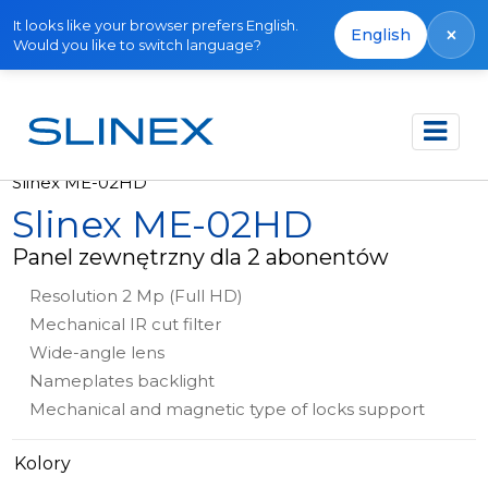
It looks like your browser prefers English.
×
English
Would you like to switch language?
Strona główna
Produkty
Panele zewnętrzne
Slinex ME-02HD
Slinex ME-02HD
Panel zewnętrzny dla 2 abonentów
Resolution 2 Mp (Full HD)
Mechanical IR cut filter
Wide-angle lens
Nameplates backlight
Mechanical and magnetic type of locks support
Kolory