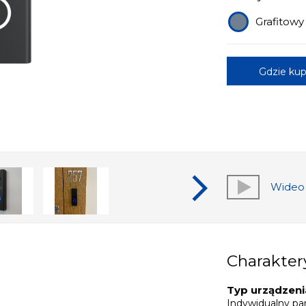
Grafitowy
Gdzie kup
Wideo
Charakter
Typ urządzeni
Indywidualny pa