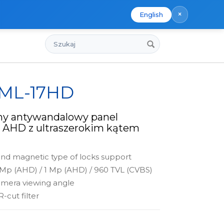
×
English
Szukaj
 ML-17HD
ny antywandalowy panel
 AHD z ultraszerokim kątem
nd magnetic type of locks support
 Mp (AHD) / 1 Mp (AHD) / 960 TVL (CVBS)
amera viewing angle
-cut filter