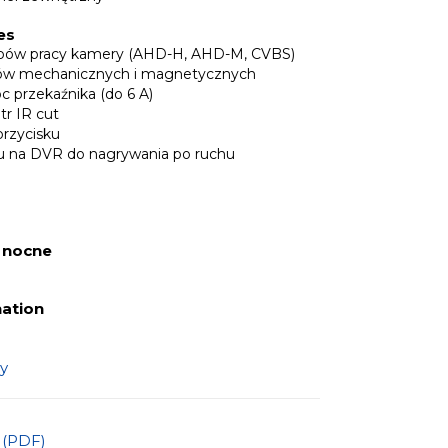
es
rybów pracy kamery (AHD-H, AHD-M, CVBS)
ów mechanicznych i magnetycznych
c przekaźnika (do 6 A)
tr IR cut
przycisku
łu na DVR do nagrywania po ruchu
 nocne
nation
y
a (PDF)