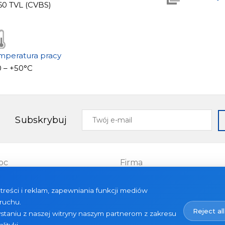
960 TVL (CVBS)
mperatura pracy
0 – +50°С
Twój
Subskrybuj
e-
mail
oc
Firma
Projekty
treści i reklam, zapewniania funkcji mediów
uły
O nas
ruchu.
Reject all
Aktualności
staniu z naszej witryny naszym partnerom z zakresu