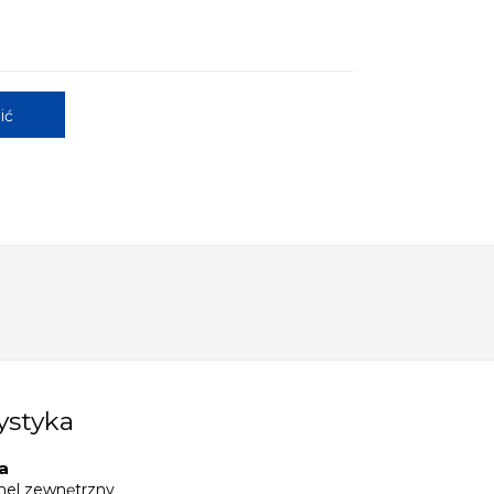
ić
ystyka
a
nel zewnętrzny