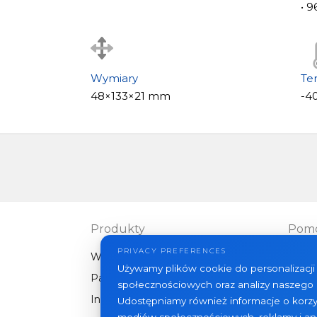
• 
Wymiary
Te
48×133×21 mm
-4
Produkty
Pom
PRIVACY PREFERENCES
Wideodomofony
FAQ
Używamy plików cookie do personalizacji 
Panele zewnętrzne
Artyk
społecznościowych oraz analizy naszego 
Inny sprzęt
Udostępniamy również informacje o korzy