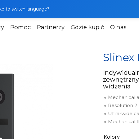
like to switch language?
ty
Pomoc
Partnerzy
Gdzie kupić
O nas
wnętrzne
Slinex ML-17HD
Slinex
Indywidual
zewnętrzny
widzenia
Mechanical a
Resolution 2
Ultra-wide c
Mechanical IR
Kolory