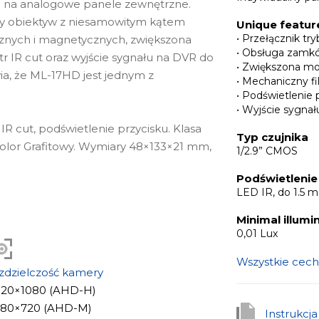
ia na analogowe panele zewnętrzne.
 obiektyw z niesamowitym kątem
Unique featur
• Przełącznik t
znych i magnetycznych, zwiększona
• Obsługa zamk
tr IR cut oraz wyjście sygnału na DVR do
• Zwiększona mo
a, że ML-17HD jest jednym z
• Mechaniczny fil
• Podświetlenie 
• Wyjście sygna
IR cut, podświetlenie przycisku. Klasa
Typ czujnika
kolor Grafitowy. Wymiary 48×133×21 mm,
1/2.9” CMOS
Podświetlenie
LED IR, do 1.5 m
Minimal illumi
0,01 Lux
Wszystkie cech
zdzielczość kamery
1920×1080 (AHD-H)
1280×720 (AHD-M)
Instrukcj