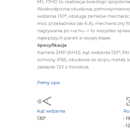
ML-17HD to realizacja świeżego spojrzen
Wodoodporna obudowa, pełnowymiarowy
widzenia 130°, obsługa zamków mechanic
moc przekaźnika (do 6 A), mechaniczny fil
nagrywania po ruchu — to wszystko sprawi
najlepszych paneli w swojej klasie.
Specyfikacja
Kamera 2MP (AHD), kąt widzenia 130°, filtr 
ochrony IP65, obudowa ze stopu metali, 
zasilanie 12V z monitora.
Pełny opis
Kąt widzenia
Ro
130º
• 
• 