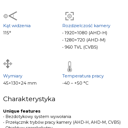
• Filtr IR cut
• Obsługa zamków mechanicznych
Kąt widzenia
Rozdzielczość kamery
115°
• 1920×1080 (AHD-H)
• 1280×720 (AHD-M)
• 960 TVL (CVBS)
Wymiary
Temperatura pracy
45×130×24 mm
-40 – +50 °С
Charakterystyka
Unique features
• Bezdotykowy system wywołania
• Przełącznik trybów pracy kamery (AHD-H, AHD-M, CVBS)