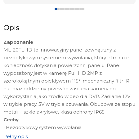
Opis
Zapoznanie
ML-20TLHD to innowacyjny panel zewnętrzny z
bezdotykowym systemem wywołania, który eliminuje
konieczność dotykania powierzchni panelu. Panel
wyposażony jest w kamerę Full HD 2MP z
szerokokątnym obiektywem 115°, mechaniczny filtr IR
cut oraz oddzielny przewód zasilania kamery do
wykorzystania jako źródło wideo dla DVR. Zasilanie 12V
w trybie pracy, 5V w trybie czuwania. Obudowa ze stopu
metali + szkło akrylowe, klasa ochrony IP65.
Cechy
• Bezdotykowy system wywołania
• Kamera Full HD 2MP
Pełny opis