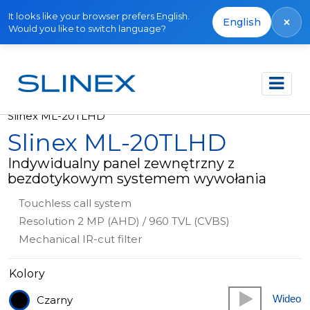
It looks like your browser prefers English.
×
English
Would you like to switch language?
Strona główna
Produkty
Panele zewnętrzne
Slinex ML-20TLHD
Slinex ML-20TLHD
Indywidualny panel zewnętrzny z
bezdotykowym systemem wywołania
Touchless call system
Resolution 2 MP (AHD) / 960 TVL (CVBS)
Mechanical IR-cut filter
Kolory
Wideo
Czarny