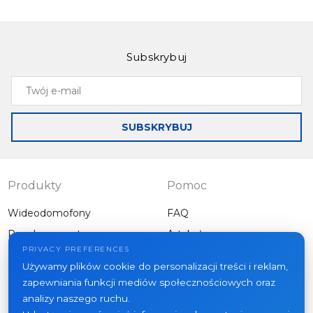
Subskrybuj
Twój
e-
mail
SUBSKRYBUJ
Produkty
Pomoc
Wideodomofony
FAQ
Panele zewnętrzne
Artykuły
Firma
PRIVACY PREFERENCES
Inny sprzęt
Używamy plików cookie do personalizacji treści i reklam,
Projekty
zapewniania funkcji mediów społecznościowych oraz
O nas
analizy naszego ruchu.