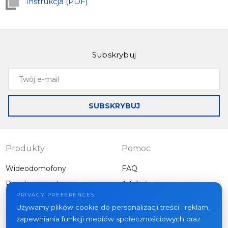
Instrukcja (PDF)
Subskrybuj
Twój
e-
mail
SUBSKRYBUJ
Produkty
Pomoc
Wideodomofony
FAQ
Panele zewnętrzne
Artykuły
Firma
PRIVACY PREFERENCES
Inny sprzęt
Używamy plików cookie do personalizacji treści i reklam,
Projekty
zapewniania funkcji mediów społecznościowych oraz