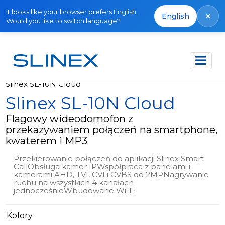
It looks like your browser prefers English.
×
English
Would you like to switch language?
Strona główna
Produkty
Wideodomofony
Slinex SL-10N Cloud
Slinex SL-10N Cloud
Flagowy wideodomofon z
przekazywaniem połączeń na smartphone,
kwaterem i MP3
Przekierowanie połączeń do aplikacji Slinex Smart
CallObsługa kamer IPWspółpraca z panelami i
kamerami AHD, TVI, CVI i CVBS do 2MPNagrywanie
ruchu na wszystkich 4 kanałach
jednocześnieWbudowane Wi-Fi
Kolory