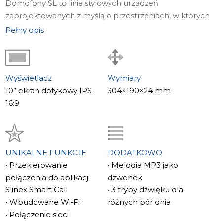
Domofony SL to linia stylowych urządzeń
zaprojektowanych z myślą o przestrzeniach, w których
wygląd gadżetu odgrywa równie ważną rolę co jego
Pełny opis
funkcjonalność. Domy prywatne, biura firmowe, a
nawet zwykłe mieszkania – wszystkie mogą skorzystać z
funkcji tych domofonów.
Przekazywanie połączeń na smartphone
Wyświetlacz
Wymiary
Oprócz standardowego połączenia Ethernet, SL-10N
10” ekran dotykowy IPS
304×190×24 mm
Cloud oferuje również łączność Wi-Fi. Dzięki temu
16:9
użytkownicy mogą sterować domofonem nawet będąc
poza domem, odbierać połączenia przychodzące i
otwierać drzwi za pomocą tabletu lub smartfona z
dostępem do Internetu i zainstalowaną aplikacją Slinex
UNIKALNE FUNKCJE
DODATKOWO
Smart Call.
• Przekierowanie
• Melodia MP3 jako
Funkcje tego modelu
połączenia do aplikacji
dzwonek
Wideodomofon SL-10N Cloud jest wyposażony we
Slinex Smart Call
• 3 tryby dźwięku dla
wbudowany czujnik ruchu umożliwiający detekcję
• Wbudowane Wi-Fi
różnych pór dnia
ruchu w oprogramowaniu. Automatycznie rozpoczyna
• Połączenie sieci