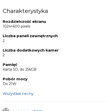
pikseli. Ekran IPS przenosi pełne spektrum RGB, ma kąt
widzenia do 178° i pozostaje jasny i nasycony w każdym
Charakterystyka
świetle.
Rozdzielczość ekranu
1024×600 pixels
Liczba paneli zewnętrznych
2
Liczba dodatkowych kamer
2
Pamięć
Karta SD, do 256GB
Pobór mocy
Do 21W
Wszystkie cechy