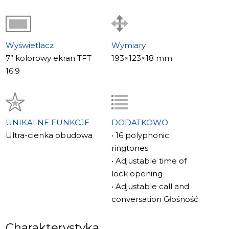
7-calowy kolorowy ekran TFT 16:9 o rozdzielczości
800×480.
Slinex SM-07M to doskonały wybór dla osób ceniących
styl i funkcjonalność.
Wyświetlacz
Wymiary
7” kolorowy ekran TFT
193×123×18 mm
16:9
UNIKALNE FUNKCJE
DODATKOWO
Ultra-cienka obudowa
• 16 polyphonic
ringtones
• Adjustable time of
lock opening
• Adjustable call and
conversation Głośność
Charakterystyka