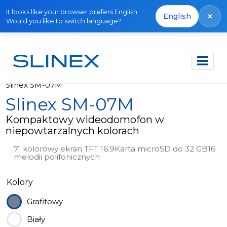
It looks like your browser prefers English.
×
English
Would you like to switch language?
Strona główna
Produkty
Wycofane
Slinex SM-07M
Slinex SM-07M
Kompaktowy wideodomofon w
niepowtarzalnych kolorach
7" kolorowy ekran TFT 16:9Karta microSD do 32 GB16
melodii polifonicznych
Kolory
Grafitowy
Biały