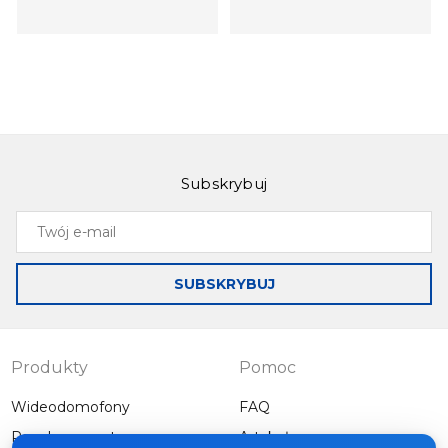
Subskrybuj
Slinex SL-07M
Slinex SL-10M
Twój
Intercom with
Intercom with the
e-
ultra-thin body and
ability to record on
mail
a built-in power
motion when the
SUBSKRYBUJ
supply
optional motion
sensor is
connected
Produkty
Pomoc
Wideodomofony
FAQ
Panele zewnętrzne
Artykuły