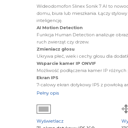
Wideodomofon Slinex Sonik 7 AI to nowo
domu, biura lub mieszkania. Łączy stylowy 
inteligencję.
AI Motion Detection
Funkcja Human Detection analizuje obraz i 
ruch zwierząt czy drzew.
Zmieniacz głosu
Ukrywa płeć, wiek i cechy głosu dla dod
Wsparcie kamer IP ONVIF
Możliwość podłączenia kamer IP różnych
Ekran IPS
7-calowy ekran dotykowy IPS z powłoką ant
Pełny opis
Wyświetlacz
Wy