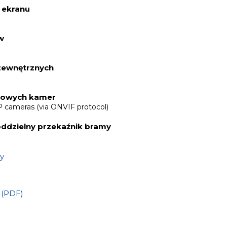
 ekranu
w
 zewnętrznych
kowych kamer
P cameras (via ONVIF protocol)
dzielny przekaźnik bramy
y
a (PDF)