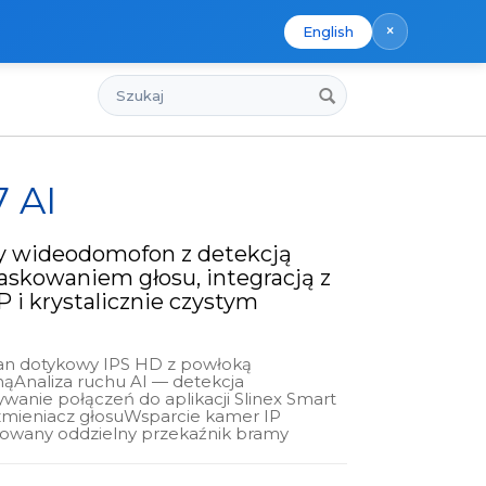
×
English
Szukaj
7 AI
ny wideodomofon z detekcją
askowaniem głosu, integracją z
 i krystalicznie czystym
an dotykowy IPS HD z powłoką
jnąAnaliza ruchu AI — detekcja
ywanie połączeń do aplikacji Slinex Smart
zmieniacz głosuWsparcie kamer IP
any oddzielny przekaźnik bramy