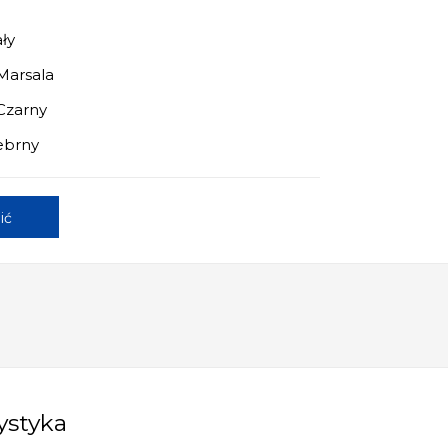
ały
Marsala
Czarny
rebrny
ić
ystyka