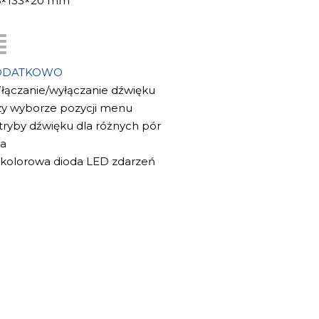
6×133×20 mm
ODATKOWO
Włączanie/wyłączanie dźwięku
zy wyborze pozycji menu
 tryby dźwięku dla różnych pór
ia
3-kolorowa dioda LED zdarzeń