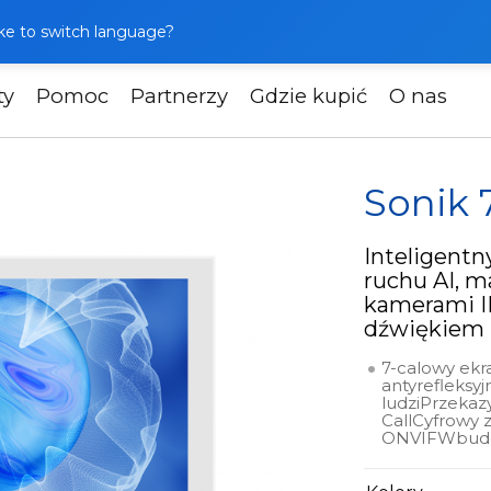
like to switch language?
ty
Pomoc
Partnerzy
Gdzie kupić
O nas
ofony
Sonik 7 AI
Sonik 
Inteligent
ruchu AI, m
kamerami IP
dźwiękiem
7-calowy ekr
antyrefleksy
ludziPrzekaz
CallCyfrowy 
ONVIFWbudow