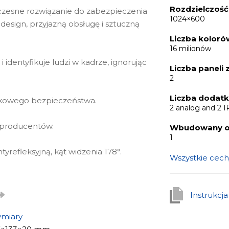
Rozdzielczość
czesne rozwiązanie do zabezpieczenia
1024×600
design, przyjazną obsługę i sztuczną
Liczba koloró
16 milionów
identyfikuje ludzi w kadrze, ignorując
Liczba paneli
2
Liczba dodat
atkowego bezpieczeństwa.
2 analog and 2 I
 producentów.
Wbudowany od
1
yrefleksyjną, kąt widzenia 178°.
Wszystkie cech
Instrukcj
miary