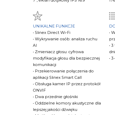
7”, ekran dotykowy IPS 16:9
17
UNIKALNE FUNKCJE
D
• Slinex Direct Wi-Fi
• 
• Wykrywanie osób: analiza ruchu
pr
AI
• 3
• Zmieniacz głosu: cyfrowa
dn
modyfikacja głosu dla bezpiecznej
• 
komunikacji
• Przekierowanie połączenia do
aplikacji Slinex Smart Call
• Obsługa kamer IP przez protokół
ONVIF
• Dwa przednie głośniki
• Oddzielne komory akustyczne dla
lepszej jakości dźwięku