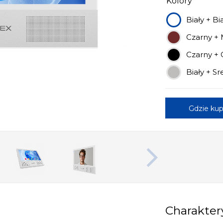
Kolory
Biały + Bi
Czarny + 
Czarny + 
Biały + S
Gdzie kup
Charakter