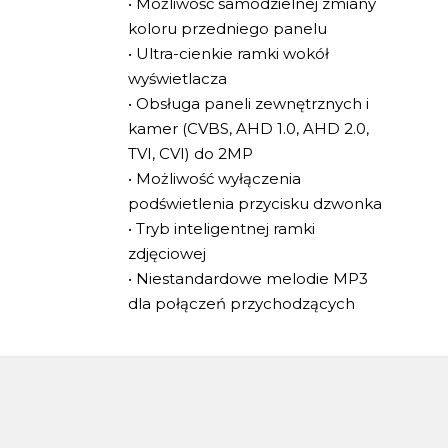
• Możliwość samodzielnej zmiany
koloru przedniego panelu
• Ultra-cienkie ramki wokół
wyświetlacza
• Obsługa paneli zewnętrznych i
kamer (CVBS, AHD 1.0, AHD 2.0,
TVI, CVI) do 2MP
• Możliwość wyłączenia
podświetlenia przycisku dzwonka
• Tryb inteligentnej ramki
zdjęciowej
• Niestandardowe melodie MP3
dla połączeń przychodzących