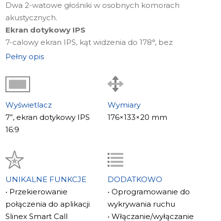
Dwa 2-watowe głośniki w osobnych komorach
akustycznych.
Ekran dotykowy IPS
7-calowy ekran IPS, kąt widzenia do 178°, bez
odblasków nawet w bezpośrednim świetle słonecznym.
Pełny opis
Wyświetlacz
Wymiary
7”, ekran dotykowy IPS
176×133×20 mm
16:9
UNIKALNE FUNKCJE
DODATKOWO
• Przekierowanie
• Oprogramowanie do
połączenia do aplikacji
wykrywania ruchu
Slinex Smart Call
• Włączanie/wyłączanie