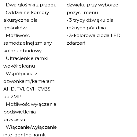
• Dwa głośniki z przodu
dźwięku przy wyborze
• Oddzielne komory
pozycji menu
akustyczne dla
• 3 tryby dźwięku dla
głośników
różnych pór dnia
• Możliwość
• 3-kolorowa dioda LED
samodzielnej zmiany
zdarzeń
koloru obudowy
• Ultracienkie ramki
wokół ekranu
• Współpraca z
dzwonkami/kamerami
AHD, TVI, CVI i CVBS
do 2MP
• Możliwość wyłączenia
podświetlenia
przycisku
• Włączanie/wyłączanie
inteligentnej ramki