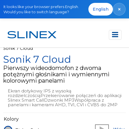
It looks like your browser prefers English.
×
English
Would you like to switch language?
Strona główna
Produkty
Wideodomofony
Sonik 7 Cloud
Sonik 7 Cloud
Pierwszy wideodomofon z dwoma
potężnymi głośnikami i wymiennymi
kolorowymi panelami
Ekran dotykowy IPS z wysoką
rozdzielczościąPrzekierowanie połączeń do aplikacji
Slinex Smart CallDzwonki MP3Współpraca z
panelami i kamerami AHD, TVI, CVI i CVBS do 2MP
Kolory