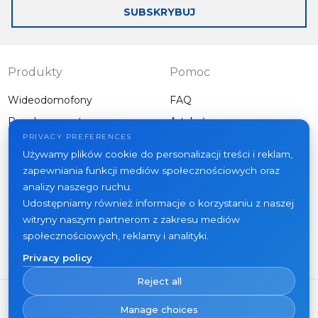
SUBSKRYBUJ
Produkty
Pomoc
Wideodomofony
FAQ
Panele zewnętrzne
Artykuły
Firma
PRIVACY PREFERENCES
Inny sprzęt
Używamy plików cookie do personalizacji treści i reklam,
Projekty
zapewniania funkcji mediów społecznościowych oraz
O nas
analizy naszego ruchu.
Udostępniamy również informacje o korzystaniu z naszej
Aktualności
witryny naszym partnerom z zakresu mediów
Kontakt
społecznościowych, reklamy i analityki.
Gdzie kupić
Privacy policy
Reject all
Manage choices