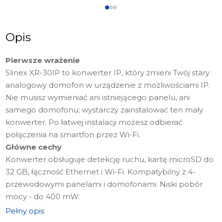
Opis
Pierwsze wrażenie
Slinex XR-30IP to konwerter IP, który zmieni Twój stary
analogowy domofon w urządzenie z możliwościami IP.
Nie musisz wymieniać ani istniejącego panelu, ani
samego domofonu; wystarczy zainstalować ten mały
konwerter. Po łatwej instalacji możesz odbierać
połączenia na smartfon przez Wi-Fi.
Główne cechy
Konwerter obsługuje detekcję ruchu, kartę microSD do
32 GB, łączność Ethernet i Wi-Fi. Kompatybilny z 4-
przewodowymi panelami i domofonami. Niski pobór
mocy - do 400 mW.
Slinex XR-30IP to proste i niedrogie rozwiązanie do
Pełny opis
modernizacji starego domofonu.