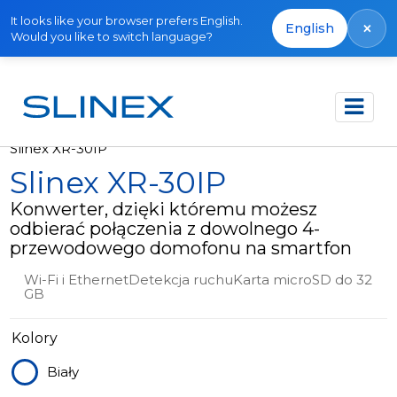
It looks like your browser prefers English.
×
English
Would you like to switch language?
Strona główna
Produkty
Wycofane
Slinex XR-30IP
Slinex XR-30IP
Konwerter, dzięki któremu możesz
odbierać połączenia z dowolnego 4-
przewodowego domofonu na smartfon
Wi-Fi i EthernetDetekcja ruchuKarta microSD do 32
GB
Kolory
Biały