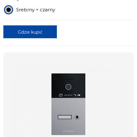
Srebrny + czarny
Gdzie kupić