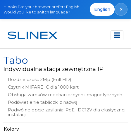
It looks like your browser prefers English.
×
English
Would you like to switch language?
Strona główna
Produkty
IP Direct
Tabo
Tabo
Indywidualna stacja zewnętrzna IP
Rozdzielczość 2Mp (Full HD)
Czytnik MIFARE IC dla 1000 kart
Obsługa zamków mechanicznych i magnetycznych
Podświetlenie tabliczki z nazwą
Podwójne opcje zasilania: PoE i DC12V dla elastycznej
instalacji
Kolory