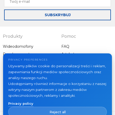
e-
mail
SUBSKRYBUJ
Produkty
Pomoc
Wideodomofony
FAQ
Panele zewnętrzne
Artykuły
Firma
PRIVACY PREFERENCES
Inny sprzęt
Używamy plików cookie do personalizacji treści i reklam,
Projekty
zapewniania funkcji mediów społecznościowych oraz
O nas
analizy naszego ruchu.
Udostępniamy również informacje o korzystaniu z naszej
Aktualności
witryny naszym partnerom z zakresu mediów
Kontakt
społecznościowych, reklamy i analityki.
Gdzie kupić
Privacy policy
Reject all