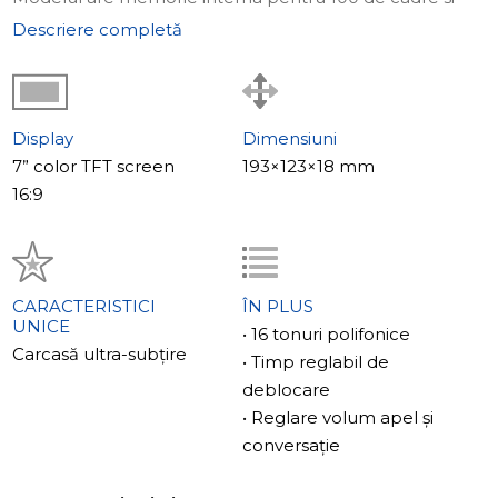
card de memorie externa microSD de pana la 32GB.
Descriere completă
Butoanele tactile sunt inscriptionate cu pictograme
intuitive. SM-07M are un ecran LCD de 7 inci cu
rezolutie 800×480 pixeli.
Compatibilitate
Display
Dimensiuni
SM-07M este compatibil cu aproape toate panourile
7” color TFT screen
193×123×18 mm
exterioare analogice care suporta standardele
16:9
PAL/NTSC.
CARACTERISTICI
ÎN PLUS
UNICE
• 16 tonuri polifonice
Carcasă ultra-subțire
• Timp reglabil de
deblocare
• Reglare volum apel și
conversație