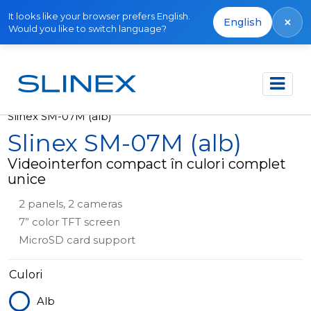
It looks like your browser prefers English.
×
English
Would you like to switch language?
Acasă
Produse
Interfoane video
Slinex SM-07M (alb)
Slinex SM-07M (alb)
Videointerfon compact în culori complet
unice
2 panels, 2 cameras
7” color TFT screen
MicroSD card support
Culori
Alb