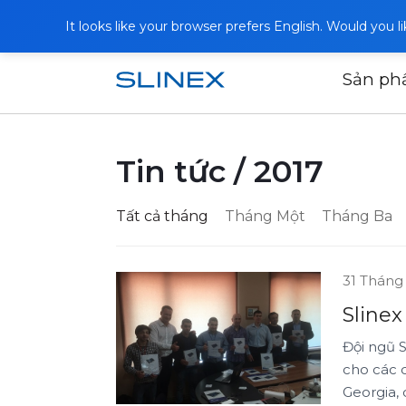
It looks like your browser prefers English. Would you 
Sản p
Trang chủ
Tin tức
Tin tức / 2017
Tất cả tháng
Tháng Một
Tháng Ba
31 Tháng
Slinex
Đội ngũ S
cho các 
Georgia, 