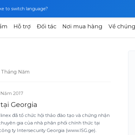
like to switch language?
hẩm
Hỗ trợ
Đối tác
Nơi mua hàng
Về chúng
Tháng Năm
 Năm 2017
 tại Georgia
linex đã tổ chức hội thảo đào tạo và chứng nhận
chuyên gia của nhà phân phối chính thức tại
công ty Intersecurity Georgia (www.ISG.ge).