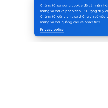
Chúng tôi sử dụng cookie để cá nhân hó
mạng xã hội và phân tích lưu lượng truy c
Chúng tôi cũng chia sẻ thông tin về việc 
mạng xã hội, quảng cáo và phân tích.
Privacy policy
Sản phẩm
Hỗ t
Chuông cửa video
FAQ
Bảng điều khiển ngoài trời
Bài vi
Thiết bị khác