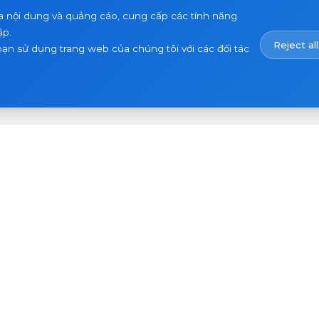
a nội dung và quảng cáo, cung cấp các tính năng
ập.
Reject all
bạn sử dụng trang web của chúng tôi với các đối tác
Email
Đăng ký
của
bạn
rợ
Công ty
Dự án
ết
Về chúng tôi
Tin tức