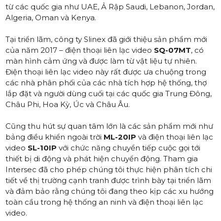
từ các quốc gia như UAE, Ả Rập Saudi, Lebanon, Jordan,
Algeria, Oman và Kenya.
Tại triển lãm, công ty Slinex đã giới thiệu sản phẩm mới
của năm 2017 – điện thoại liên lạc video
SQ-07MT
, có
màn hình cảm ứng và được làm từ vật liệu tự nhiên.
Điện thoại liên lạc video này rất được ưa chuộng trong
các nhà phân phối của các nhà tích hợp hệ thống, thợ
lắp đặt và người dùng cuối tại các quốc gia Trung Đông,
Châu Phi, Hoa Kỳ, Úc và Châu Âu.
Cũng thu hút sự quan tâm lớn là các sản phẩm mới như
bảng điều khiển ngoài trời
ML-20IP
và điện thoại liên lạc
video
SL-10IP
với chức năng chuyển tiếp cuộc gọi tới
thiết bị di động và phát hiện chuyển động. Tham gia
Intersec đã cho phép chúng tôi thực hiện phân tích chi
tiết về thị trường cạnh tranh được trình bày tại triển lãm
và đảm bảo rằng chúng tôi đang theo kịp các xu hướng
toàn cầu trong hệ thống an ninh và điện thoại liên lạc
video.