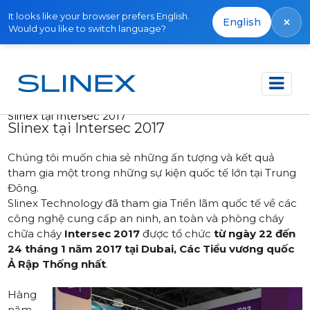
It looks like your browser prefers English.
×
English
Would you like to switch language?
Trang chủ
Tin tức
2017
Slinex tại Intersec 2017
Slinex tại Intersec 2017
Chúng tôi muốn chia sẻ những ấn tượng và kết quả
tham gia một trong những sự kiện quốc tế lớn tại Trung
Đông.
Slinex Technology đã tham gia Triển lãm quốc tế về các
công nghệ cung cấp an ninh, an toàn và phòng cháy
chữa cháy
Intersec 2017
được tổ chức
từ ngày 22 đến
24 tháng 1 năm 2017 tại Dubai, Các Tiểu vương quốc
Ả Rập Thống nhất
.
Hàng
năm,