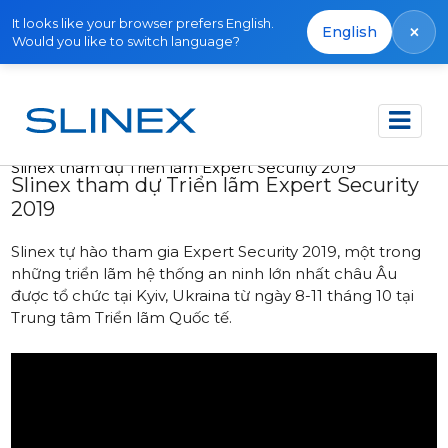
It looks like your browser prefers English.
×
English
Would you like to switch language?
Trang chủ
Tin tức
2019
Slinex tham dự Triển lãm Expert Security 2019
Slinex tham dự Triển lãm Expert Security
2019
Slinex tự hào tham gia Expert Security 2019, một trong
những triển lãm hệ thống an ninh lớn nhất châu Âu
được tổ chức tại Kyiv, Ukraina từ ngày 8-11 tháng 10 tại
Trung tâm Triển lãm Quốc tế.