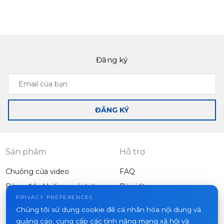
Đăng ký
Email
của
bạn
ĐĂNG KÝ
Sản phẩm
Hỗ trợ
Chuông cửa video
FAQ
Bảng điều khiển ngoài trời
Bài viết
Công ty
PRIVACY PREFERENCES
Thiết bị khác
Chúng tôi sử dụng cookie để cá nhân hóa nội dung và
Dự án
quảng cáo, cung cấp các tính năng mạng xã hội và