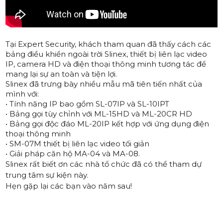
Tại Expert Security, khách tham quan đã thấy cách các
bảng điều khiển ngoài trời Slinex, thiết bị liên lạc video
IP, camera HD và điện thoại thông minh tương tác để
mang lại sự an toàn và tiện lợi.
Slinex đã trưng bày nhiều mẫu mã tiên tiến nhất của
mình với:
• Tính năng IP bao gồm
SL-07IP
và
SL-10IPT
• Bảng gọi tùy chỉnh với
ML-15HD
và
ML-20CR HD
• Bảng gọi độc đáo
ML-20IP
kết hợp với ứng dụng điện
thoại thông minh
•
SM-07M
thiết bị liên lạc video tối giản
• Giải pháp căn hộ
MA-04
và
MA-08
.
Slinex rất biết ơn các nhà tổ chức đã có thể tham dự
trung tâm sự kiện này.
Hẹn gặp lại các bạn vào năm sau!