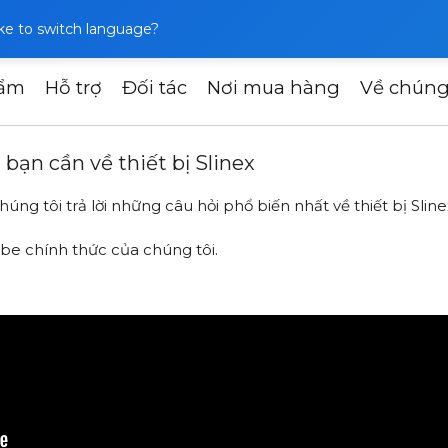
like to switch language?
hẩm
Hỗ trợ
Đối tác
Nơi mua hàng
Về chúng
w To – tất cả câu trả lời bạn cần về thiết bị Slinex
i bạn cần về thiết bị Slinex
úng tôi trả lời những câu hỏi phổ biến nhất về thiết bị Sline
be chính thức của chúng tôi
.