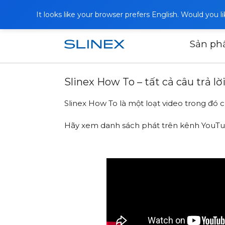
It looks like your browser prefers English. Would you 
Sản p
Trang chủ
Tin tức
2022
Slinex Ho
Slinex How To – tất cả câu trả lờ
Slinex How To là một loạt video trong đó ch
Hãy xem
danh sách phát trên kênh YouTu