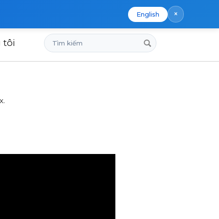
×
English
Tìm
 tôi
kiếm
x.