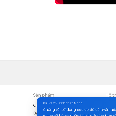
Sản phẩm
Hỗ t
PRIVACY PREFERENCES
Chuông cửa video
FAQ
Chúng tôi sử dụng cookie để cá nhân hó
Bảng điều khiển ngoài trời
Bài vi
mạng xã hội và phân tích lưu lượng truy c