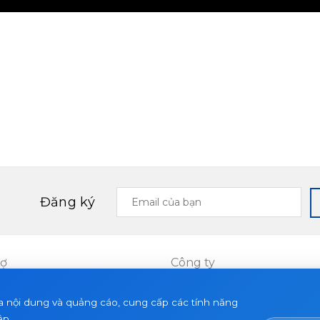
Email
Đăng ký
của
bạn
rợ
Công ty
Dự án
a nội dung và quảng cáo, cung cấp các tính năng
ết
Về chúng tôi
ập.