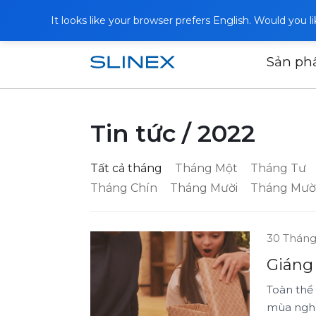
It looks like your browser prefers English. Would you 
Sản p
Trang chủ
Tin tức
Tin tức / 2022
Tất cả tháng
Tháng Một
Tháng Tư
Tháng Chín
Tháng Mười
Tháng Mườ
30 Tháng
Giáng 
Toàn thể
mùa nghỉ