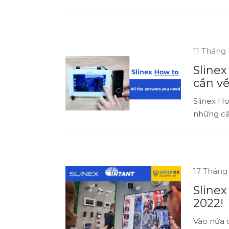
11 Tháng
Slinex
cần về
Slinex Ho
những câu
17 Tháng
Slinex
2022!
Vào nửa c