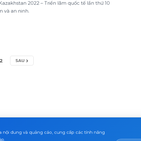
azakhstan 2022 – Triển lãm quốc tế lần thứ 10
n và an ninh.
2
SAU
a nội dung và quảng cáo, cung cấp các tính năng
ập.