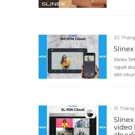
20 Tháng
Sline
Slinex S
người dùn
tiền như
15 Tháng
Slinex
video
chuyển