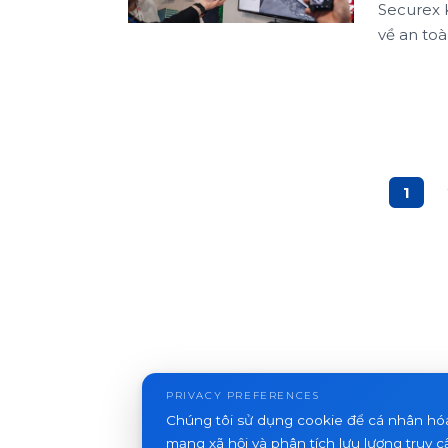
Securex K
về an toà
1
PRIVACY PREFERENCES
Chúng tôi sử dụng cookie để cá nhân hó
mạng xã hội và phân tích lưu lượng truy c