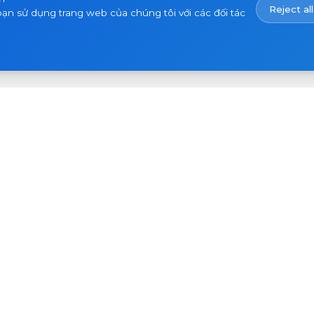
Reject all
bạn sử dụng trang web của chúng tôi với các đối tác
Email
Đăng ký
của
bạn
rợ
Công ty
Dự án
ết
Về chúng tôi
Tin tức