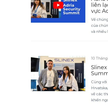
liên l
vực Ad
Về chúng 
của chúng
và nhiều 
10 Tháng
Slinex
Summi
Cùng với 
Hrvatska,
về các thi
khiển ngoà