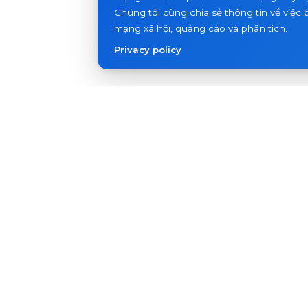
Chúng tôi cũng chia sẻ thông tin về việc 
mạng xã hội, quảng cáo và phân tích.
Privacy policy
Sản phẩm
Hỗ t
Chuông cửa video
FAQ
Bảng điều khiển ngoài trời
Bài vi
Thiết bị khác
2026 Slinex