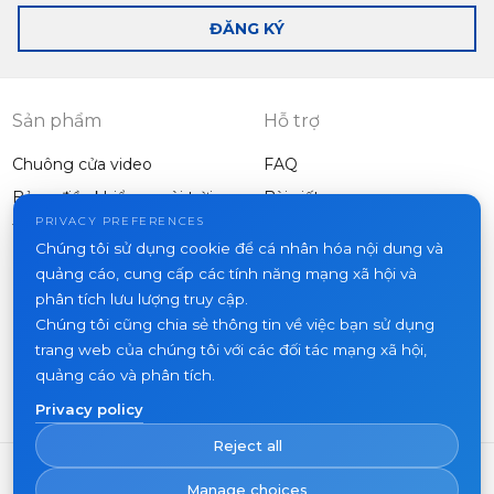
bạn
ĐĂNG KÝ
Sản phẩm
Hỗ trợ
Chuông cửa video
FAQ
Bảng điều khiển ngoài trời
Bài viết
Công ty
PRIVACY PREFERENCES
Thiết bị khác
Chúng tôi sử dụng cookie để cá nhân hóa nội dung và
Dự án
quảng cáo, cung cấp các tính năng mạng xã hội và
Về chúng tôi
phân tích lưu lượng truy cập.
Chúng tôi cũng chia sẻ thông tin về việc bạn sử dụng
Tin tức
trang web của chúng tôi với các đối tác mạng xã hội,
Liên hệ
quảng cáo và phân tích.
Nơi mua hàng
Privacy policy
Reject all
Manage choices