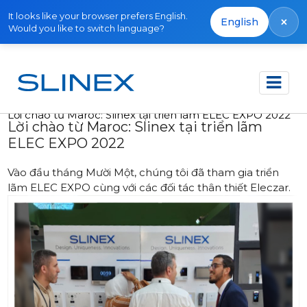
It looks like your browser prefers English.
×
English
Would you like to switch language?
Trang chủ
Tin tức
2022
Lời chào từ Maroc: Slinex tại triển lãm ELEC EXPO 2022
Lời chào từ Maroc: Slinex tại triển lãm
ELEC EXPO 2022
Vào đầu tháng Mười Một, chúng tôi đã tham gia triển
lãm ELEC EXPO cùng với các đối tác thân thiết Eleczar.